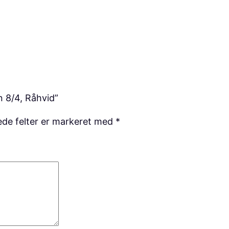
n 8/4, Råhvid”
de felter er markeret med
*