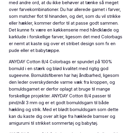
a
med andre ord, at du ikke behøver at tænke så meget
g
over farvekombinationer. Du har allerede garnet i farver,
1
som matcher flot til hinanden, og det, som du vil strikke
0
eller hækler, kommer derfor til at passe godt sammen.
,
Det kunne fx være en køkkenserie med håndklæde og
1
karklude i forskellige farver, ligesom det med Colorbags
0
er nemt at kaste sig over et stribet design som fx en
-
pude eller et babytæppe.
p
a
ANYDAY Cotton 8/4 Colorbags er spundet på 100%
k
bomuld i en stærk og blød kvalitet med rigtig god
a
sugeevne. Bomuldsfiberen har høj åndbarhed, ligesom
n
den leder overskydende varme væk fra kroppen, og
t
bomuldsgarnet er derfor oplagt at bruge til mange
a
forskellige projekter. ANYDAY Cotton 8/4 passer til
l
pind/nål 3 mm og er et godt bomuldsgarn til både
hækling og strik. Med et blødt bomuldsgarn som dette
kan du kaste dig over alt lige fra hæklede bamser og
amigurumi til strikket sommertøj og babytøj.