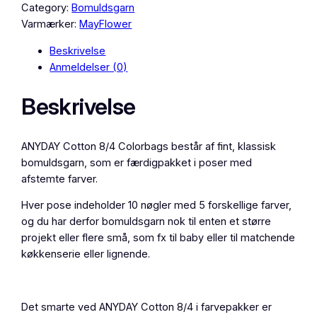
Y
Category:
Bomuldsgarn
D
Varmærker:
MayFlower
A
Beskrivelse
Y
Anmeldelser (0)
C
o
Beskrivelse
t
t
o
ANYDAY Cotton 8/4 Colorbags består af fint, klassisk
n
bomuldsgarn, som er færdigpakket i poser med
8
afstemte farver.
/
4
Hver pose indeholder 10 nøgler med 5 forskellige farver,
C
og du har derfor bomuldsgarn nok til enten et større
o
projekt eller flere små, som fx til baby eller til matchende
l
køkkenserie eller lignende.
o
r
b
Det smarte ved ANYDAY Cotton 8/4 i farvepakker er