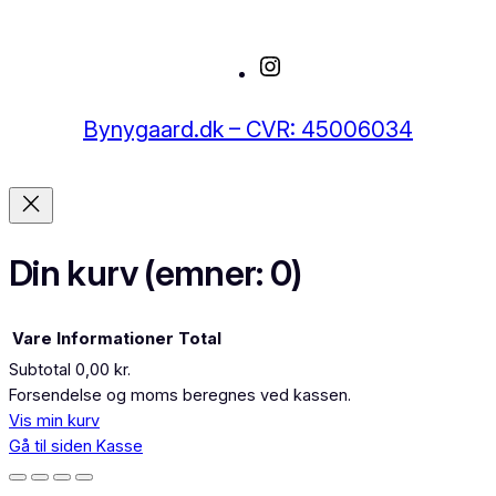
Instagram
Bynygaard.dk – CVR: 45006034
Din kurv
(emner: 0)
Vare
Informationer
Total
Subtotal
0,00 kr.
Varer
Forsendelse og moms beregnes ved kassen.
Vis min kurv
i
Gå til siden Kasse
indkøbskurv