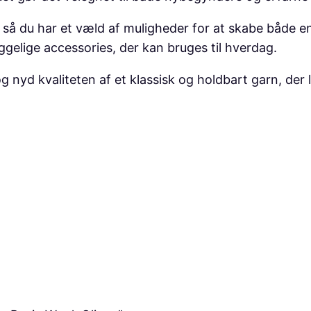
a
å du har et væld af muligheder for at skabe både enkl
s
ggelige accessories, der kan bruges til hverdag.
i
c
 nyd kvaliteten af et klassisk og holdbart garn, der l
W
o
o
l
,
O
l
i
v
e
n
a