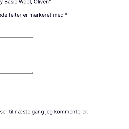
y Basic Wool, Oliven”
n
de felter er markeret med
*
t
a
l
ser til næste gang jeg kommenterer.