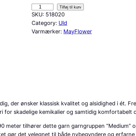
M
Tilføj til kurv
SKU:
518020
a
Category:
Uld
y
Varmærker:
MayFlower
f
l
o
w
e
r
A
n
y
g, der ønsker klassisk kvalitet og alsidighed i ét. Fre
d
i for skadelige kemikalier og samtidig komfortabelt o
a
meter tilhører dette garn garngruppen “Medium” og er 
y
ket gør det velegnet til både nybegyndere og erfarne 
B