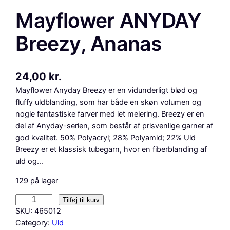
Mayflower ANYDAY
Breezy, Ananas
24,00
kr.
Mayflower Anyday Breezy er en vidunderligt blød og
fluffy uldblanding, som har både en skøn volumen og
nogle fantastiske farver med let melering. Breezy er en
del af Anyday-serien, som består af prisvenlige garner af
god kvalitet. 50% Polyacryl; 28% Polyamid; 22% Uld
Breezy er et klassisk tubegarn, hvor en fiberblanding af
uld og…
129 på lager
M
Tilføj til kurv
a
SKU:
465012
y
Category:
Uld