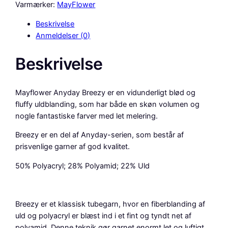
f
Varmærker:
MayFlower
l
Beskrivelse
o
Anmeldelser (0)
w
e
Beskrivelse
r
A
N
Mayflower Anyday Breezy er en vidunderligt blød og
Y
fluffy uldblanding, som har både en skøn volumen og
D
nogle fantastiske farver med let melering.
A
Y
Breezy er en del af Anyday-serien, som består af
B
prisvenlige garner af god kvalitet.
r
50% Polyacryl; 28% Polyamid; 22% Uld
e
e
z
y
Breezy er et klassisk tubegarn, hvor en fiberblanding af
,
uld og polyacryl er blæst ind i et fint og tyndt net af
A
polyamid. Denne teknik gør garnet enormt let og luftigt,