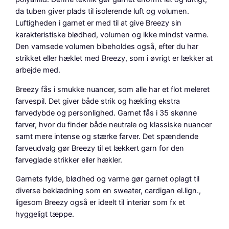
n
da tuben giver plads til isolerende luft og volumen.
a
Luftigheden i garnet er med til at give Breezy sin
n
karakteristiske blødhed, volumen og ikke mindst varme.
a
Den vamsede volumen bibeholdes også, efter du har
s
strikket eller hæklet med Breezy, som i øvrigt er lækker at
a
arbejde med.
n
Breezy fås i smukke nuancer, som alle har et flot meleret
t
farvespil. Det giver både strik og hækling ekstra
a
farvedybde og personlighed. Garnet fås i 35 skønne
l
farver, hvor du finder både neutrale og klassiske nuancer
samt mere intense og stærke farver. Det spændende
farveudvalg gør Breezy til et lækkert garn for den
farveglade strikker eller hækler.
Garnets fylde, blødhed og varme gør garnet oplagt til
diverse beklædning som en sweater, cardigan el.lign.,
ligesom Breezy også er ideelt til interiør som fx et
hyggeligt tæppe.