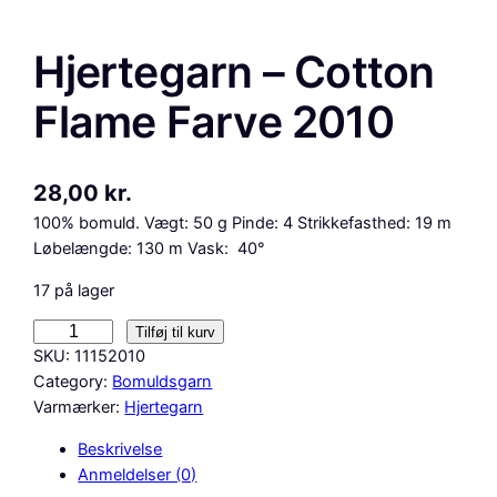
Hjertegarn – Cotton
Flame Farve 2010
28,00
kr.
100% bomuld. Vægt: 50 g Pinde: 4 Strikkefasthed: 19 m
Løbelængde: 130 m Vask: 40°
17 på lager
H
Tilføj til kurv
j
SKU:
11152010
e
Category:
Bomuldsgarn
r
Varmærker:
Hjertegarn
t
Beskrivelse
e
Anmeldelser (0)
g