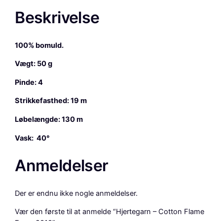
a
Beskrivelse
r
n
–
100% bomuld.
C
o
Vægt: 50 g
t
Pinde: 4
t
o
Strikkefasthed: 19 m
n
F
Løbelængde: 130 m
l
Vask: 40°
a
m
Anmeldelser
e
F
a
Der er endnu ikke nogle anmeldelser.
r
v
Vær den første til at anmelde “Hjertegarn – Cotton Flame