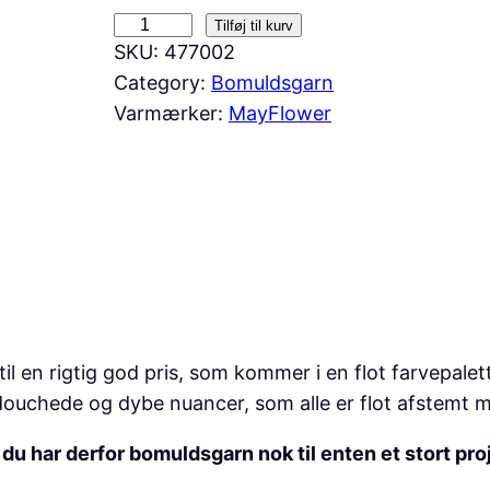
A
Tilføj til kurv
SKU:
477002
N
Category:
Bomuldsgarn
Y
Varmærker:
MayFlower
D
A
Y
C
o
t
t
o
n
 en rigtig god pris, som kommer i en flot farvepalett
8
ere douchede og dybe nuancer, som alle er flot afstemt
/
u har derfor bomuldsgarn nok til enten et stort proj
4
,