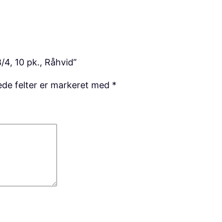
l
4, 10 pk., Råhvid”
de felter er markeret med
*