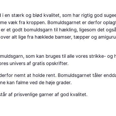
1
0
en stærk og blød kvalitet, som har rigtig god suge
p
e væk fra kroppen. Bomuldsgarnet er derfor oplagt a
k
r et godt bomuldsgarn til hækling, ligesom det også
.
ver alt lige fra hæklede bamser, tæpper og amigurumi
,
R
uldsgarn, som kan bruges til alle vores strikke- og 
å
res univers af gratis opskrifter.
h
v
erfor nemt at holde rent. Bomuldsgarnet tåler endda v
i
ne kan falme ved de høje grader.
d
a
r af prisvenlige garner af god kvalitet.
n
t
a