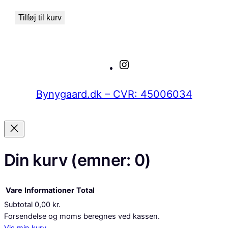
Tilføj til kurv
Instagram
Bynygaard.dk – CVR: 45006034
Din kurv
(emner: 0)
Vare
Informationer
Total
Subtotal
0,00 kr.
Varer
Forsendelse og moms beregnes ved kassen.
Vis min kurv