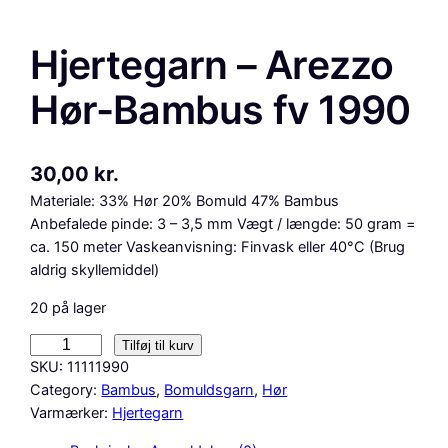
Hjertegarn – Arezzo
Hør-Bambus fv 1990
30,00
kr.
Materiale: 33% Hør 20% Bomuld 47% Bambus
Anbefalede pinde: 3 – 3,5 mm Vægt / længde: 50 gram =
ca. 150 meter Vaskeanvisning: Finvask eller 40°C (Brug
aldrig skyllemiddel)
20 på lager
H
Tilføj til kurv
j
SKU:
11111990
e
Category:
Bambus
, 
Bomuldsgarn
, 
Hør
r
Varmærker:
Hjertegarn
t