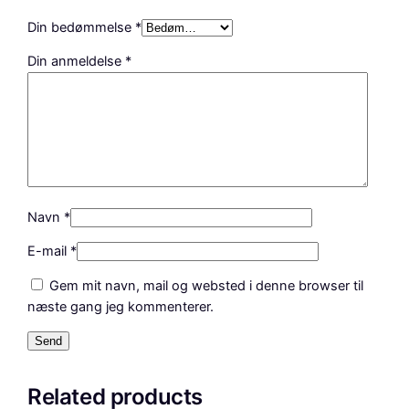
b
u
Din bedømmelse
*
s
Din anmeldelse
*
f
v
1
9
9
0
a
n
Navn
*
t
E-mail
*
a
l
Gem mit navn, mail og websted i denne browser til
næste gang jeg kommenterer.
Related products