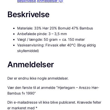
Beskrivelse
Anmeldelser (0)
e
g
Beskrivelse
a
r
n
Materiale: 33% Hør 20% Bomuld 47% Bambus
–
Anbefalede pinde: 3 – 3,5 mm
A
Vægt / længde: 50 gram = ca. 150 meter
r
Vaskeanvisning: Finvask eller 40°C (Brug aldrig
e
skyllemiddel)
z
z
Anmeldelser
o
H
ø
Der er endnu ikke nogle anmeldelser.
r
-
Vær den første til at anmelde “Hjertegarn – Arezzo Hør-
B
Bambus fv 1990”
a
Din e-mailadresse vil ikke blive publiceret.
Krævede felter
m
er markeret med
*