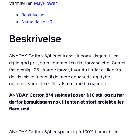
D
Varmærker:
MayFlower
A
Beskrivelse
Y
Anmeldelser (0)
C
o
Beskrivelse
t
t
o
ANYDAY Cotton 8/4 er et klassisk bomuldsgarn til en
n
rigtig god pris, som kommer i en flot farvepalette. Garnet
8
fås nemlig i 25 skønne farver, hvor du finder alt lige fra
/
de klassiske farver til de mere douchede og dybe
4
nuancer, som alle er flot afstemt med hinanden.
,
1
ANYDAY Cotton 8/4 sælges i poser á 10 stk, og du har
0
derfor bomuldsgarn nok til enten et stort projekt eller
p
flere små.
k
.
,
ANYDAY Cotton 8/4 er spundet på 100% bomuld i en