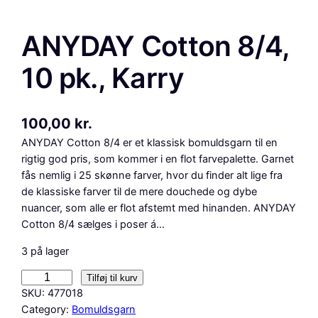
ANYDAY Cotton 8/4,
10 pk., Karry
100,00
kr.
ANYDAY Cotton 8/4 er et klassisk bomuldsgarn til en
rigtig god pris, som kommer i en flot farvepalette. Garnet
fås nemlig i 25 skønne farver, hvor du finder alt lige fra
de klassiske farver til de mere douchede og dybe
nuancer, som alle er flot afstemt med hinanden. ANYDAY
Cotton 8/4 sælges i poser á…
3 på lager
A
Tilføj til kurv
N
SKU:
477018
Y
Category:
Bomuldsgarn