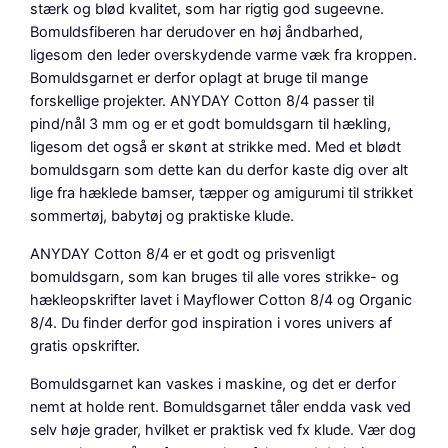
K
stærk og blød kvalitet, som har rigtig god sugeevne.
a
Bomuldsfiberen har derudover en høj åndbarhed,
r
ligesom den leder overskydende varme væk fra kroppen.
r
Bomuldsgarnet er derfor oplagt at bruge til mange
y
forskellige projekter. ANYDAY Cotton 8/4 passer til
a
pind/nål 3 mm og er et godt bomuldsgarn til hækling,
n
ligesom det også er skønt at strikke med. Med et blødt
t
bomuldsgarn som dette kan du derfor kaste dig over alt
a
lige fra hæklede bamser, tæpper og amigurumi til strikket
l
sommertøj, babytøj og praktiske klude.
ANYDAY Cotton 8/4 er et godt og prisvenligt
bomuldsgarn, som kan bruges til alle vores strikke- og
hækleopskrifter lavet i Mayflower Cotton 8/4 og Organic
8/4. Du finder derfor god inspiration i vores univers af
gratis opskrifter.
Bomuldsgarnet kan vaskes i maskine, og det er derfor
nemt at holde rent. Bomuldsgarnet tåler endda vask ved
selv høje grader, hvilket er praktisk ved fx klude. Vær dog