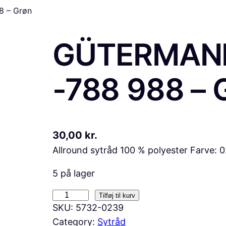
8 – Grøn
GÜTERMANN
-788 988 – 
30,00
kr.
Allround sytråd 100 % polyester Farve: 0
5 på lager
G
Tilføj til kurv
SKU:
5732-0239
Ü
Category:
Sytråd
T