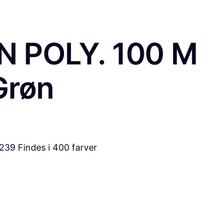
 POLY. 100 M
Grøn
239 Findes i 400 farver