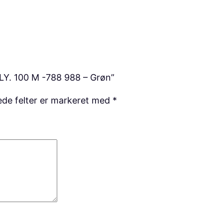
7
8
8
9
8
Y. 100 M -788 988 – Grøn”
8
–
de felter er markeret med
*
G
r
ø
n
a
n
t
a
l