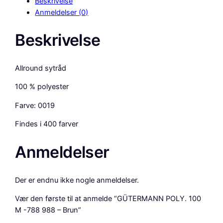
Beskrivelse
M
Anmeldelser (0)
A
N
Beskrivelse
N
P
O
Allround sytråd
L
Y
100 % polyester
.
Farve: 0019
1
0
Findes i 400 farver
0
M
Anmeldelser
-
7
8
Der er endnu ikke nogle anmeldelser.
8
Vær den første til at anmelde “GÜTERMANN POLY. 100
9
M -788 988 – Brun”
8
8