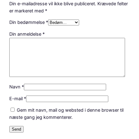
Din e-mailadresse vil ikke blive publiceret.
Krævede felter
–
er markeret med
*
B
r
Din bedømmelse
*
u
Din anmeldelse
*
n
a
n
t
a
l
Navn
*
E-mail
*
Gem mit navn, mail og websted i denne browser til
næste gang jeg kommenterer.