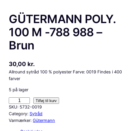
GÜTERMANN POLY.
100 M -788 988 –
Brun
30,00
kr.
Allround sytråd 100 % polyester Farve: 0019 Findes i 400
farver
5 på lager
G
Tilføj til kurv
Ü
SKU:
5732-0019
T
Category:
Sytråd
E
Varmærker:
Gütermann
R