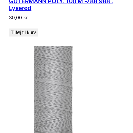
GÜTERMANN POLY. 100 M -788 988 .
Lyserød
30,00
kr.
Tilføj til kurv