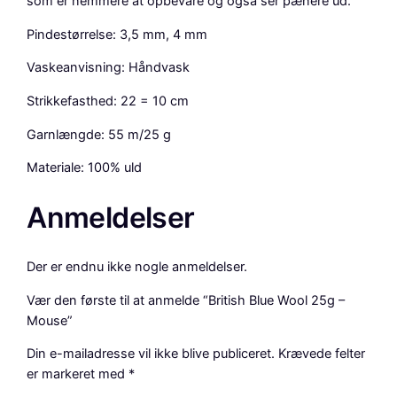
som er nemmere at opbevare og også ser pænere ud.
e
Pindestørrelse: 3,5 mm, 4 mm
a
n
Vaskeanvisning: Håndvask
t
a
Strikkefasthed: 22 = 10 cm
l
Garnlængde: 55 m/25 g
Materiale: 100% uld
Anmeldelser
Der er endnu ikke nogle anmeldelser.
Vær den første til at anmelde “British Blue Wool 25g –
Mouse”
Din e-mailadresse vil ikke blive publiceret.
Krævede felter
er markeret med
*