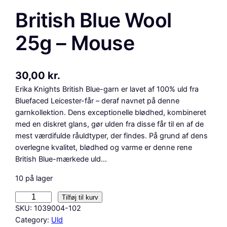
British Blue Wool
25g – Mouse
30,00
kr.
Erika Knights British Blue-garn er lavet af 100% uld fra
Bluefaced Leicester-får – deraf navnet på denne
garnkollektion. Dens exceptionelle blødhed, kombineret
med en diskret glans, gør ulden fra disse får til en af ​​de
mest værdifulde råuldtyper, der findes. På grund af dens
overlegne kvalitet, blødhed og varme er denne rene
British Blue-mærkede uld…
10 på lager
B
Tilføj til kurv
r
SKU:
1039004-102
i
Category:
Uld