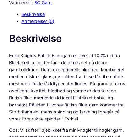
t
Varmærker:
BC Garn
i
Beskrivelse
s
Anmeldelser (0)
h
B
Beskrivelse
l
u
e
Erika Knights British Blue-garn er lavet af 100% uld fra
W
Bluefaced Leicester-får – deraf navnet på denne
o
garnkollektion. Dens exceptionelle blødhed, kombineret
o
med en diskret glans, gør ulden fra disse får til en af ​​de
l
mest værdifulde råuldtyper, der findes. På grund af dens
2
overlegne kvalitet, blødhed og varme er denne rene
5
British Blue-mærkede uld ideel til strikket baby- og
g
børnetøj. Råulden til vores British Blue-garn kommer fra
–
Storbritannien, mens spinding og farvning foregår på
M
vores foretrukne spinderi i Tyrkiet.
o
u
Obs: Vi skifter i øjeblikket fra mini-nøgler til nøgler garn,
s