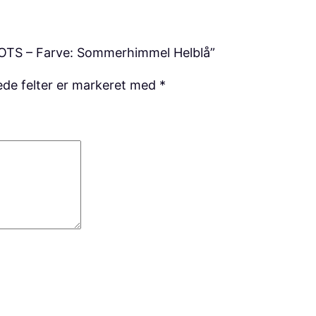
i
m
m
 GOTS – Farve: Sommerhimmel Helblå”
e
de felter er markeret med
*
l
H
e
l
b
l
å
a
n
t
a
l