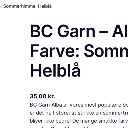
e: Sommerhimmel Helblå
BC Garn – A
Farve: Som
Helblå
35,00
kr.
BC Garn Alba er vores mest populære b
er det helt store: at strikke en sommert
bliver ikke bedre! De mange smukke farver