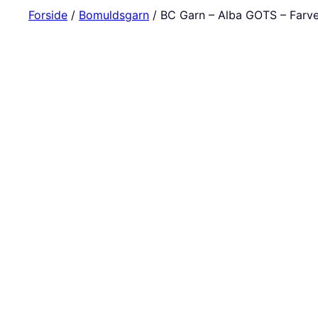
Forside
/
Bomuldsgarn
/ BC Garn – Alba GOTS – Farv