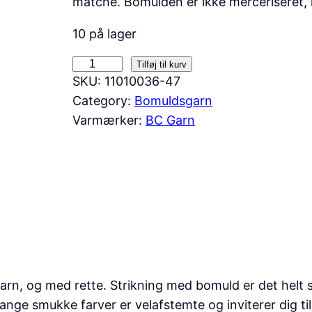
matche. Bomulden er ikke merceriseret, 
10 på lager
B
Tilføj til kurv
SKU:
11010036-47
C
Category:
Bomuldsgarn
G
Varmærker:
BC Garn
a
r
n
–
A
l
b
a
G
n, og med rette. Strikning med bomuld er det helt s
O
mange smukke farver er velafstemte og inviterer dig t