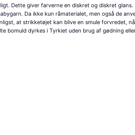
T
igt. Dette giver farverne en diskret og diskret glans. 
S
bygarn. Da ikke kun råmaterialet, men også de anvend
–
st, at strikketøjet kan blive en smule forvredet, når 
F
 bomuld dyrkes i Tyrkiet uden brug af gødning eller
a
r
v
e
:
S
o
m
m
e
r
h