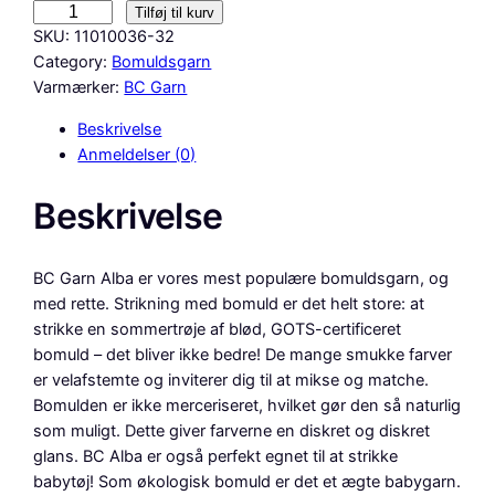
B
Tilføj til kurv
C
SKU:
11010036-32
G
Category:
Bomuldsgarn
a
Varmærker:
BC Garn
r
Beskrivelse
n
Anmeldelser (0)
–
A
Beskrivelse
l
b
a
BC Garn Alba er vores mest populære bomuldsgarn, og
G
med rette. Strikning med bomuld er det helt store: at
O
strikke en sommertrøje af blød, GOTS-certificeret
T
bomuld – det bliver ikke bedre! De mange smukke farver
S
er velafstemte og inviterer dig til at mikse og matche.
–
Bomulden er ikke merceriseret, hvilket gør den så naturlig
F
som muligt. Dette giver farverne en diskret og diskret
a
glans. BC Alba er også perfekt egnet til at strikke
r
babytøj! Som økologisk bomuld er det et ægte babygarn.
v