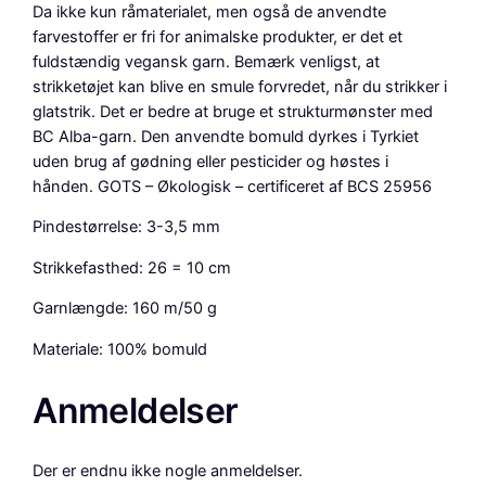
Da ikke kun råmaterialet, men også de anvendte
e
farvestoffer er fri for animalske produkter, er det et
:
fuldstændig vegansk garn. Bemærk venligst, at
F
strikketøjet kan blive en smule forvredet, når du strikker i
e
glatstrik. Det er bedre at bruge et strukturmønster med
r
BC Alba-garn. Den anvendte bomuld dyrkes i Tyrkiet
s
uden brug af gødning eller pesticider og høstes i
k
hånden. GOTS – Økologisk – certificeret af BCS 25956
e
n
Pindestørrelse: 3-3,5 mm
a
Strikkefasthed: 26 = 10 cm
n
t
Garnlængde: 160 m/50 g
a
l
Materiale: 100% bomuld
Anmeldelser
Der er endnu ikke nogle anmeldelser.