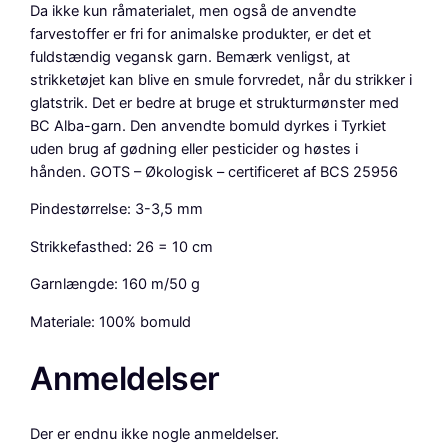
Da ikke kun råmaterialet, men også de anvendte
e
farvestoffer er fri for animalske produkter, er det et
:
fuldstændig vegansk garn. Bemærk venligst, at
F
strikketøjet kan blive en smule forvredet, når du strikker i
a
glatstrik. Det er bedre at bruge et strukturmønster med
r
BC Alba-garn. Den anvendte bomuld dyrkes i Tyrkiet
n
uden brug af gødning eller pesticider og høstes i
G
hånden. GOTS – Økologisk – certificeret af BCS 25956
r
ø
Pindestørrelse: 3-3,5 mm
n
Strikkefasthed: 26 = 10 cm
a
n
Garnlængde: 160 m/50 g
t
a
Materiale: 100% bomuld
l
Anmeldelser
Der er endnu ikke nogle anmeldelser.