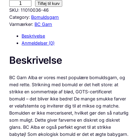
B
Tilføj til kurv
C
SKU:
11010036-46
G
Category:
Bomuldsgarn
a
Varmærker:
BC Garn
r
Beskrivelse
n
Anmeldelser (0)
–
A
Beskrivelse
l
b
a
BC Garn Alba er vores mest populære bomuldsgarn, og
G
med rette. Strikning med bomuld er det helt store: at
O
strikke en sommertrøje af blød, GOTS-certificeret
T
bomuld – det bliver ikke bedre! De mange smukke farver
S
er velafstemte og inviterer dig til at mikse og matche.
–
Bomulden er ikke merceriseret, hvilket gør den så naturlig
F
som muligt. Dette giver farverne en diskret og diskret
a
glans. BC Alba er også perfekt egnet til at strikke
r
babytøj! Som økologisk bomuld er det et ægte babygarn.
v