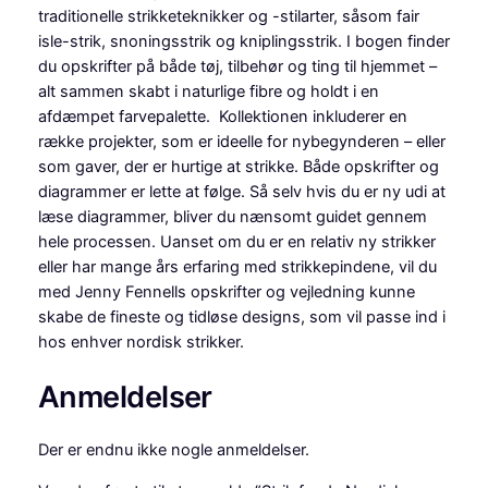
d
traditionelle strikketeknikker og -stilarter, såsom fair
e
isle-strik, snoningsstrik og kniplingsstrik. I bogen finder
a
du opskrifter på både tøj, tilbehør og ting til hjemmet –
n
alt sammen skabt i naturlige fibre og holdt i en
t
afdæmpet farvepalette. Kollektionen inkluderer en
a
række projekter, som er ideelle for nybegynderen – eller
l
som gaver, der er hurtige at strikke. Både opskrifter og
diagrammer er lette at følge. Så selv hvis du er ny udi at
læse diagrammer, bliver du nænsomt guidet gennem
hele processen. Uanset om du er en relativ ny strikker
eller har mange års erfaring med strikkepindene, vil du
med Jenny Fennells opskrifter og vejledning kunne
skabe de fineste og tidløse designs, som vil passe ind i
hos enhver nordisk strikker.
Anmeldelser
Der er endnu ikke nogle anmeldelser.