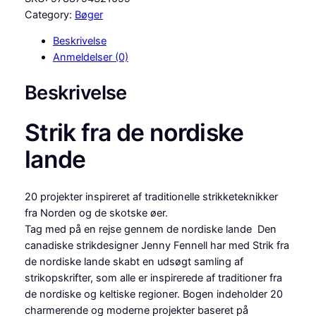
r
Category:
Bøger
i
Beskrivelse
k
Anmeldelser (0)
f
r
Beskrivelse
a
d
Strik fra de nordiske
e
N
lande
o
r
d
20 projekter inspireret af traditionelle strikketeknikker
i
fra Norden og de skotske øer.
s
Tag med på en rejse gennem de nordiske lande Den
k
canadiske strikdesigner Jenny Fennell har med Strik fra
e
de nordiske lande skabt en udsøgt samling af
l
strikopskrifter, som alle er inspirerede af traditioner fra
a
de nordiske og keltiske regioner. Bogen indeholder 20
n
charmerende og moderne projekter baseret på