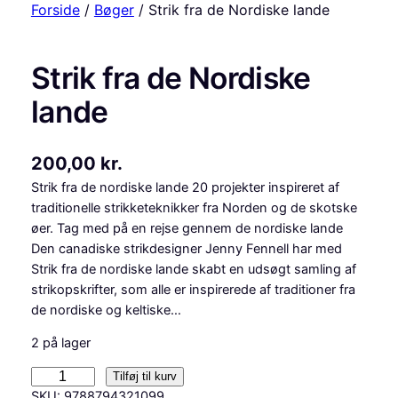
Forside
/
Bøger
/ Strik fra de Nordiske lande
Strik fra de Nordiske
lande
200,00
kr.
Strik fra de nordiske lande 20 projekter inspireret af
traditionelle strikketeknikker fra Norden og de skotske
øer. Tag med på en rejse gennem de nordiske lande
Den canadiske strikdesigner Jenny Fennell har med
Strik fra de nordiske lande skabt en udsøgt samling af
strikopskrifter, som alle er inspirerede af traditioner fra
de nordiske og keltiske…
2 på lager
S
Tilføj til kurv
t
SKU:
9788794321099