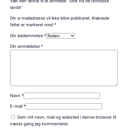
Vær den første til at anmelde “Strik fra de Nordiske
lande”
Din e-mailadresse vil ikke blive publiceret.
Krævede
felter er markeret med
*
Din bedømmelse
*
Din anmeldelse
*
Navn
*
E-mail
*
Gem mit navn, mail og websted i denne browser til
næste gang jeg kommenterer.