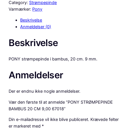
N
Category:
Strømpepinde
Y
Varmærker:
Pony
S
Beskrivelse
T
Anmeldelser (0)
R
Ø
Beskrivelse
M
P
E
PONY strømpepinde i bambus, 20 cm. 9 mm.
P
I
Anmeldelser
N
D
E
Der er endnu ikke nogle anmeldelser.
B
A
Vær den første til at anmelde “PONY STRØMPEPINDE
M
BAMBUS 20 CM 9,00 67018”
B
Din e-mailadresse vil ikke blive publiceret.
Krævede felter
U
er markeret med
*
S