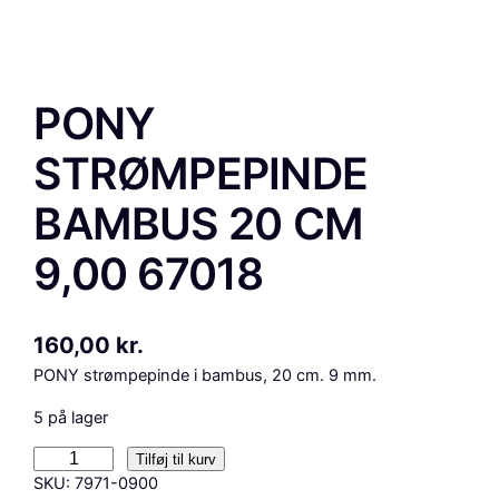
PONY
STRØMPEPINDE
BAMBUS 20 CM
9,00 67018
160,00
kr.
PONY strømpepinde i bambus, 20 cm. 9 mm.
5 på lager
P
Tilføj til kurv
O
SKU:
7971-0900