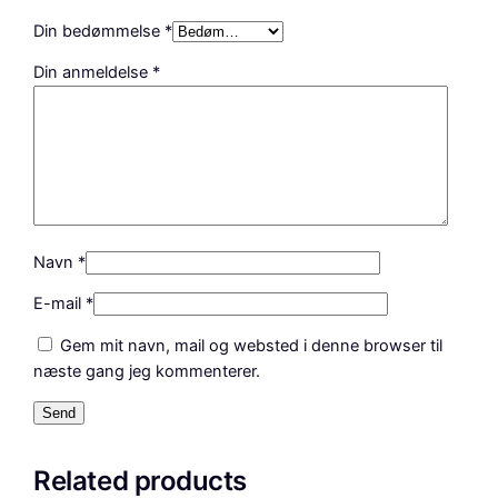
2
Din bedømmelse
*
0
Din anmeldelse
*
C
M
9
,
0
0
6
7
Navn
*
0
E-mail
*
1
8
Gem mit navn, mail og websted i denne browser til
a
næste gang jeg kommenterer.
n
t
a
l
Related products