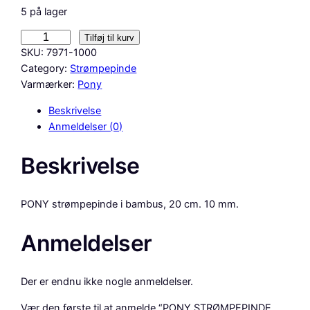
5 på lager
P
Tilføj til kurv
O
SKU:
7971-1000
N
Category:
Strømpepinde
Y
Varmærker:
Pony
S
Beskrivelse
T
Anmeldelser (0)
R
Ø
Beskrivelse
M
P
E
PONY strømpepinde i bambus, 20 cm. 10 mm.
P
I
Anmeldelser
N
D
E
Der er endnu ikke nogle anmeldelser.
B
A
Vær den første til at anmelde “PONY STRØMPEPINDE