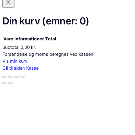
Din kurv
(emner: 0)
Vare
Informationer
Total
Subtotal
0,00 kr.
Varer
Forsendelse og moms beregnes ved kassen.
Vis min kurv
i
Gå til siden Kasse
indkøbskurv