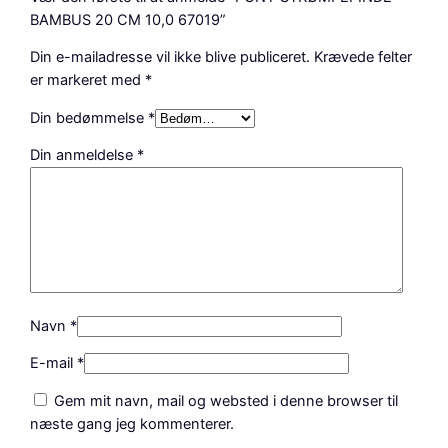
M
BAMBUS 20 CM 10,0 67019”
B
Din e-mailadresse vil ikke blive publiceret.
Krævede felter
U
er markeret med
*
S
2
Din bedømmelse
*
0
Din anmeldelse
*
C
M
1
0
,
0
6
7
Navn
*
0
E-mail
*
1
9
Gem mit navn, mail og websted i denne browser til
a
næste gang jeg kommenterer.
n