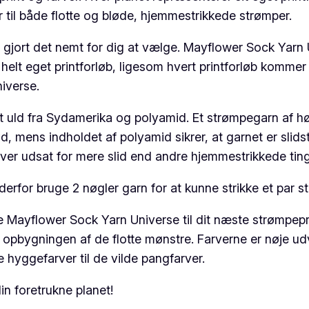
er til både flotte og bløde, hjemmestrikkede strømper.
c
k
ort det nemt for dig at vælge. Mayflower Sock Yarn Uni
Y
t helt eget printforløb, ligesom hvert printforløb kommer
a
iverse.
r
n
 uld fra Sydamerika og polyamid. Et strømpegarn af høj
U
d, mens indholdet af polyamid sikrer, at garnet er slids
n
iver udsat for mere slid end andre hjemmestrikkede ting
i
rfor bruge 2 nøgler garn for at kunne strikke et par strø
v
e
Mayflower Sock Yarn Universe til dit næste strømpepro
r
 opbygningen af de flotte mønstre. Farverne er nøje udv
s
hyggefarver til de vilde pangfarver.
e
,
n foretrukne planet!
O