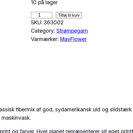
10 på lager
M
Tilføj til kurv
SKU:
363002
a
Category:
Strømpegarn
y
Varmærker:
MayFlower
f
l
o
w
e
r
M
a
r
assisk fibermix af god, sydamerikansk uld og slidstærk
s
r maskinvask.
S
int og farver. Hver planet repræsenterer sit eget printfo
o