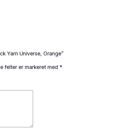
r
a
n
g
e
a
ock Yarn Universe, Orange”
n
t
 felter er markeret med
*
a
l