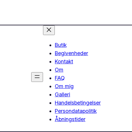
Butik
Begivenheder
Kontakt
Om
FAQ
Om mig
Galleri
Handelsbetingelser
Persondatapolitik
Åbningstider