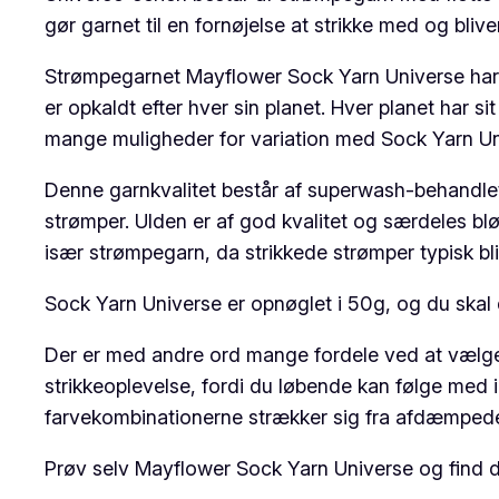
gør garnet til en fornøjelse at strikke med og bliv
Strømpegarnet Mayflower Sock Yarn Universe har gj
er opkaldt efter hver sin planet. Hver planet har si
mange muligheder for variation med Sock Yarn Un
Denne garnkvalitet består af superwash-behandlet
strømper. Ulden er af god kvalitet og særdeles blø
især strømpegarn, da strikkede strømper typisk bl
Sock Yarn Universe er opnøglet i 50g, og du skal de
Der er med andre ord mange fordele ved at vælge 
strikkeoplevelse, fordi du løbende kan følge med i
farvekombinationerne strækker sig fra afdæmpede 
Prøv selv Mayflower Sock Yarn Universe og find di