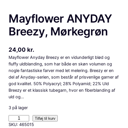
Mayflower ANYDAY
Breezy, Mørkegrøn
24,00
kr.
Mayflower Anyday Breezy er en vidunderligt blød og
fluffy uldblanding, som har både en skøn volumen og
nogle fantastiske farver med let melering. Breezy er en
del af Anyday-serien, som består af prisvenlige garner af
god kvalitet. 50% Polyacryl; 28% Polyamid; 22% Uld
Breezy er et klassisk tubegarn, hvor en fiberblanding af
uld og…
3 på lager
M
Tilføj til kurv
a
SKU:
465015