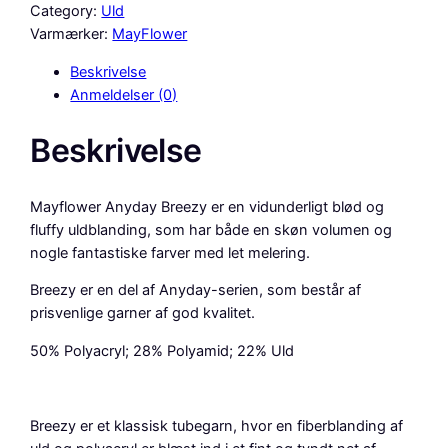
y
Category:
Uld
f
Varmærker:
MayFlower
l
Beskrivelse
o
Anmeldelser (0)
w
e
Beskrivelse
r
A
N
Mayflower Anyday Breezy er en vidunderligt blød og
Y
fluffy uldblanding, som har både en skøn volumen og
D
nogle fantastiske farver med let melering.
A
Y
Breezy er en del af Anyday-serien, som består af
B
prisvenlige garner af god kvalitet.
r
50% Polyacryl; 28% Polyamid; 22% Uld
e
e
z
y
Breezy er et klassisk tubegarn, hvor en fiberblanding af