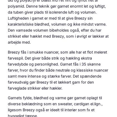
,
uld og polyacryl er blæst ind i et fint og tyndt net af
M
polyamid. Denne teknik gør garnet enormt let og luftigt,
ø
da tuben giver plads til isolerende luft og volumen.
r
Luftigheden i garnet er med til at give Breezy sin
k
karakteristiske blødhed, volumen og ikke mindst varme.
e
Den vamsede volumen bibeholdes også, efter du har
g
strikket eller hæklet med Breezy, som i øvrigt er lækker at
r
arbejde med.
ø
Breezy fås i smukke nuancer, som alle har et flot meleret
n
farvespil. Det giver både strik og hækling ekstra
a
farvedybde og personlighed. Garnet fås i 35 skønne
n
farver, hvor du finder både neutrale og klassiske nuancer
t
samt mere intense og stærke farver. Det spændende
a
farveudvalg gør Breezy til et lækkert garn for den
l
farveglade strikker eller hækler.
Garnets fylde, blødhed og varme gør garnet oplagt til
diverse beklædning som en sweater, cardigan el.lign.,
ligesom Breezy også er ideelt til interiør som fx et
hyggeligt tæppe.