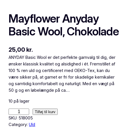
Mayflower Anyday
Basic Wool, Chokolade
25,00
kr.
ANYDAY Basic Wool er det perfekte garnvalg til dig, der
ønsker klassisk kvalitet og alsidighed i ét. Fremstillet af
100 % ren uld og certificeret med OEKO-Tex, kan du
være sikker på, at garnet er fri for skadelige kemikalier
og samtidig komfortabelt og naturligt. Med en vægt på
50 g og en løbelængde på ca.…
10 på lager
M
Tilføj til kurv
a
SKU:
518005
y
Category:
Uld