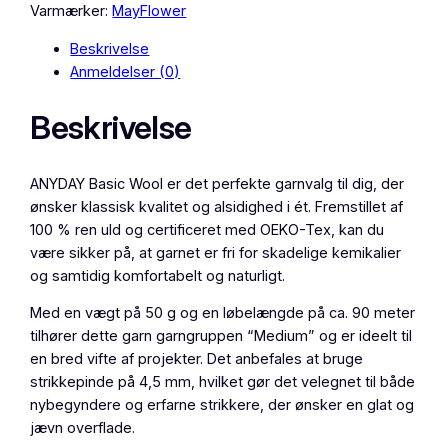
f
Varmærker:
MayFlower
l
Beskrivelse
o
Anmeldelser (0)
w
e
Beskrivelse
r
A
n
ANYDAY Basic Wool er det perfekte garnvalg til dig, der
y
ønsker klassisk kvalitet og alsidighed i ét. Fremstillet af
d
100 % ren uld og certificeret med OEKO-Tex, kan du
a
være sikker på, at garnet er fri for skadelige kemikalier
y
og samtidig komfortabelt og naturligt.
B
a
Med en vægt på 50 g og en løbelængde på ca. 90 meter
s
tilhører dette garn garngruppen “Medium” og er ideelt til
i
en bred vifte af projekter. Det anbefales at bruge
c
strikkepinde på 4,5 mm, hvilket gør det velegnet til både
W
nybegyndere og erfarne strikkere, der ønsker en glat og
o
jævn overflade.