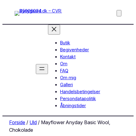
Butik
Begivenheder
Kontakt
Om
FAQ
Om mig
Galleri
Handelsbetingelser
Persondatapolitik
Åbningstider
Forside
/
Uld
/ Mayflower Anyday Basic Wool,
Chokolade