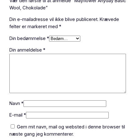
Vær den første til at anmelde “Mayflower Anyday Basic
Wool, Chokolade”
Din e-mailadresse vil ikke blive publiceret.
Krævede
felter er markeret med
*
Din bedømmelse
*
Din anmeldelse
*
Navn
*
E-mail
*
Gem mit navn, mail og websted i denne browser til
næste gang jeg kommenterer.