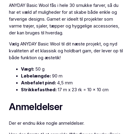
o
ANYDAY Basic Wool fås i hele 30 smukke farver, så du
l
har et væld af muligheder for at skabe både enkle og
,
farverige designs. Garnet er ideelt til projekter som
C
varme trøjer, sjaler, tæpper og hyggelige accessories,
h
der kan bruges til hverdag.
o
k
Vælg ANYDAY Basic Wool til dit næste projekt, og nyd
o
kvaliteten af et klassisk og holdbart garn, der lever op til
l
både funktion og æstetik!
a
d
Vægt:
50 g
e
Løbelængde:
90 m
a
Anbefalet pind:
4,5 mm
n
Strikkefasthed:
17 m x 23 rk = 10 x 10 cm
t
a
Anmeldelser
l
Der er endnu ikke nogle anmeldelser.