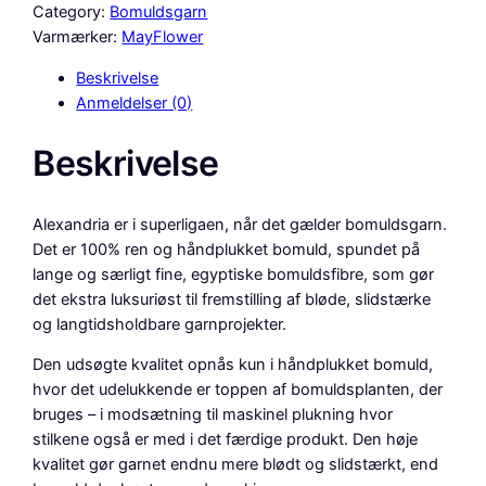
y
Category:
Bomuldsgarn
f
Varmærker:
MayFlower
l
Beskrivelse
o
Anmeldelser (0)
w
e
Beskrivelse
r
A
l
Alexandria er i superligaen, når det gælder bomuldsgarn.
e
Det er 100% ren og håndplukket bomuld, spundet på
x
lange og særligt fine, egyptiske bomuldsfibre, som gør
a
det ekstra luksuriøst til fremstilling af bløde, slidstærke
n
og langtidsholdbare garnprojekter.
d
r
Den udsøgte kvalitet opnås kun i håndplukket bomuld,
i
hvor det udelukkende er toppen af bomuldsplanten, der
a
bruges – i modsætning til maskinel plukning hvor
,
stilkene også er med i det færdige produkt. Den høje
P
kvalitet gør garnet endnu mere blødt og slidstærkt, end