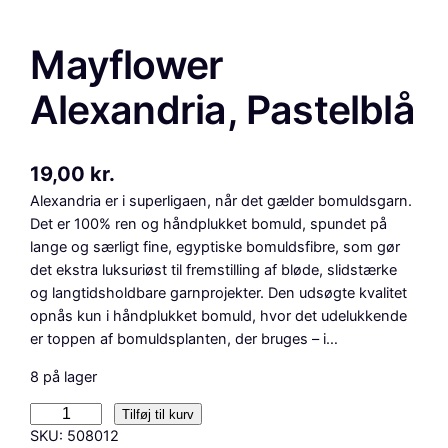
Mayflower
Alexandria, Pastelblå
19,00
kr.
Alexandria er i superligaen, når det gælder bomuldsgarn.
Det er 100% ren og håndplukket bomuld, spundet på
lange og særligt fine, egyptiske bomuldsfibre, som gør
det ekstra luksuriøst til fremstilling af bløde, slidstærke
og langtidsholdbare garnprojekter. Den udsøgte kvalitet
opnås kun i håndplukket bomuld, hvor det udelukkende
er toppen af bomuldsplanten, der bruges – i…
8 på lager
M
Tilføj til kurv
a
SKU:
508012