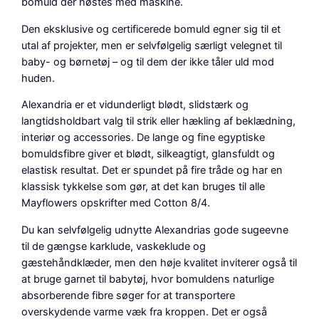
a
bomuld der høstes med maskine.
s
Den eksklusive og certificerede bomuld egner sig til et
t
utal af projekter, men er selvfølgelig særligt velegnet til
e
baby- og børnetøj – og til dem der ikke tåler uld mod
l
huden.
b
l
Alexandria er et vidunderligt blødt, slidstærk og
å
langtidsholdbart valg til strik eller hækling af beklædning,
a
interiør og accessories. De lange og fine egyptiske
n
bomuldsfibre giver et blødt, silkeagtigt, glansfuldt og
t
elastisk resultat. Det er spundet på fire tråde og har en
a
klassisk tykkelse som gør, at det kan bruges til alle
l
Mayflowers opskrifter med Cotton 8/4.
Du kan selvfølgelig udnytte Alexandrias gode sugeevne
til de gængse karklude, vaskeklude og
gæstehåndklæder, men den høje kvalitet inviterer også til
at bruge garnet til babytøj, hvor bomuldens naturlige
absorberende fibre søger for at transportere
overskydende varme væk fra kroppen. Det er også