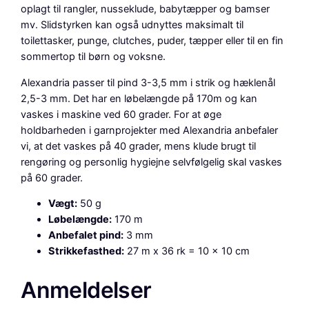
oplagt til rangler, nusseklude, babytæpper og bamser
mv. Slidstyrken kan også udnyttes maksimalt til
toilettasker, punge, clutches, puder, tæpper eller til en fin
sommertop til børn og voksne.
Alexandria passer til pind 3-3,5 mm i strik og hæklenål
2,5-3 mm. Det har en løbelængde på 170m og kan
vaskes i maskine ved 60 grader. For at øge
holdbarheden i garnprojekter med Alexandria anbefaler
vi, at det vaskes på 40 grader, mens klude brugt til
rengøring og personlig hygiejne selvfølgelig skal vaskes
på 60 grader.
Vægt:
50 g
Løbelængde:
170 m
Anbefalet pind:
3 mm
Strikkefasthed:
27 m x 36 rk = 10 x 10 cm
Anmeldelser