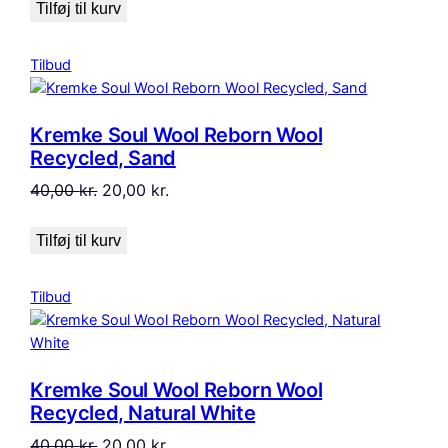
pris
pris
Tilføj til kurv
var:
er:
40,00 kr..
20,00 kr..
Vare
Tilbud
på
tilbud
Kremke Soul Wool Reborn Wool
Recycled, Sand
Den
Den
40,00
kr.
20,00
kr.
oprindelige
aktuelle
pris
pris
Tilføj til kurv
var:
er:
40,00 kr..
20,00 kr..
Vare
Tilbud
på
tilbud
Kremke Soul Wool Reborn Wool
Recycled, Natural White
Den
Den
40,00
kr.
20,00
kr.