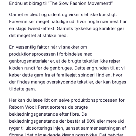
Endnu et bidrag til “The Slow Fashion Movement!”
a
0
Garnet er blødt og uldent og virker slet ikke kunstigt.
r
,
Farverne ser meget naturlige ud, hvor nogle nærmest har
:
0
en slags tweed-effekt. Garnets tykkelse og karakter gør
4
0
det meget let at strikke med.
0
En væsentlig faktor når vi snakker om
produktionsprocessen i forbindelse med
,
k
genbrugsmaterialer er, at de brugte tekstiler ikke rejser
0
r
kloden rundt før de genbruges. Dette er grunden til, at vi
0
.
køber dette garn fra et familieejet spinderi i Indien, hvor
der findes mange overskydende tekstiler, der kan bruges
.
til dette garn.
k
Her kan du læse lidt om selve produktionsprocessen for
r
Reborn Wool: Først sorteres de brugte
.
beklædningsgenstande efter fibre. De
beklædningsgenstande der består af 60% eller mere uld
.
ryger til uldsorteringslinjen, uanset sammensætningen af
fibrene i det pågældende klædningsstykke. Det betyder