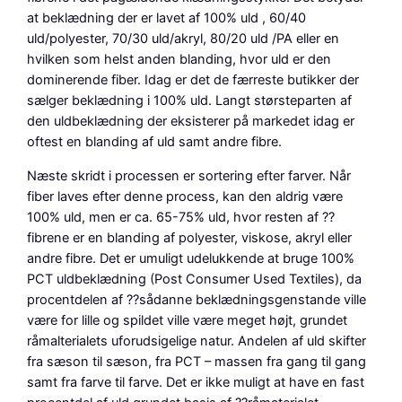
at beklædning der er lavet af 100% uld , 60/40
uld/polyester, 70/30 uld/akryl, 80/20 uld /PA eller en
hvilken som helst anden blanding, hvor uld er den
dominerende fiber. Idag er det de færreste butikker der
sælger beklædning i 100% uld. Langt størsteparten af
den uldbeklædning der eksisterer på markedet idag er
oftest en blanding af uld samt andre fibre.
Næste skridt i processen er sortering efter farver. Når
fiber laves efter denne process, kan den aldrig være
100% uld, men er ca. 65-75% uld, hvor resten af ??
fibrene er en blanding af polyester, viskose, akryl eller
andre fibre. Det er umuligt udelukkende at bruge 100%
PCT uldbeklædning (Post Consumer Used Textiles), da
procentdelen af ??sådanne beklædningsgenstande ville
være for lille og spildet ville være meget højt, grundet
råmalterialets uforudsigelige natur. Andelen af uld skifter
fra sæson til sæson, fra PCT – massen fra gang til gang
samt fra farve til farve. Det er ikke muligt at have en fast