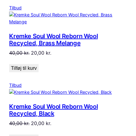
Vare
Tilbud
på
tilbud
Kremke Soul Wool Reborn Wool
Recycled, Brass Melange
Den
Den
40,00
kr.
20,00
kr.
oprindelige
aktuelle
pris
pris
Tilføj til kurv
var:
er:
40,00 kr..
20,00 kr..
Vare
Tilbud
på
tilbud
Kremke Soul Wool Reborn Wool
Recycled, Black
Den
Den
40,00
kr.
20,00
kr.
oprindelige
aktuelle