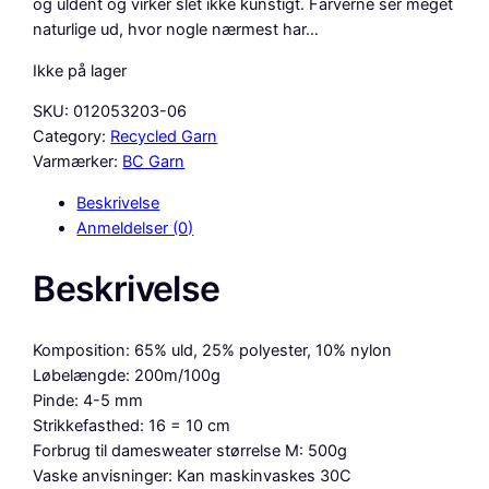
og uldent og virker slet ikke kunstigt. Farverne ser meget
r
t
naturlige ud, hvor nogle nærmest har…
i
u
Ikke på lager
n
e
SKU:
012053203-06
d
l
Category:
Recycled Garn
e
l
Varmærker:
BC Garn
l
e
Beskrivelse
Anmeldelser (0)
i
p
g
r
Beskrivelse
e
i
p
s
Komposition: 65% uld, 25% polyester, 10% nylon
r
e
Løbelængde: 200m/100g
Pinde: 4-5 mm
i
r
Strikkefasthed: 16 = 10 cm
s
:
Forbrug til damesweater størrelse M: 500g
v
2
Vaske anvisninger: Kan maskinvaskes 30C