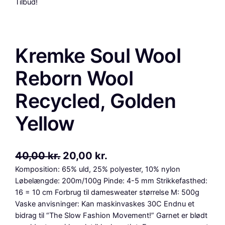
Tilbud!
Kremke Soul Wool
Reborn Wool
Recycled, Golden
Yellow
D
D
40,00
kr.
20,00
kr.
Komposition: 65% uld, 25% polyester, 10% nylon
e
e
Løbelængde: 200m/100g Pinde: 4-5 mm Strikkefasthed:
n
n
16 = 10 cm Forbrug til damesweater størrelse M: 500g
o
a
Vaske anvisninger: Kan maskinvaskes 30C Endnu et
bidrag til “The Slow Fashion Movement!” Garnet er blødt
p
k