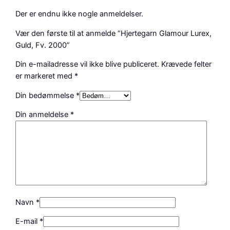
u
l
Der er endnu ikke nogle anmeldelser.
d
Vær den første til at anmelde “Hjertegarn Glamour Lurex,
,
Guld, Fv. 2000”
F
v
Din e-mailadresse vil ikke blive publiceret.
Krævede felter
.
er markeret med
*
2
0
Din bedømmelse
*
0
Din anmeldelse
*
0
a
n
t
a
l
Navn
*
E-mail
*