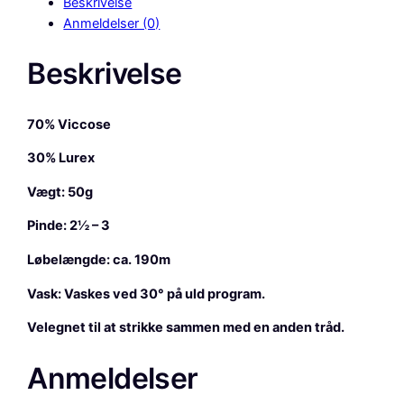
Beskrivelse
e
Anmeldelser (0)
g
a
Beskrivelse
r
n
G
70% Viccose
l
a
30% Lurex
m
Vægt: 50g
o
u
Pinde: 2½ – 3
r
L
Løbelængde: ca. 190m
u
Vask: Vaskes ved 30° på uld program.
r
e
Velegnet til at strikke sammen med en anden tråd.
x
,
Anmeldelser
G