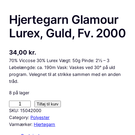
Hjertegarn Glamour
Lurex, Guld, Fv. 2000
34,00
kr.
70% Viccose 30% Lurex Vægt: 50g Pinde: 2½ – 3
Løbelængde: ca. 190m Vask: Vaskes ved 30° på uld
program. Velegnet til at strikke sammen med en anden
tråd.
8 på lager
H
Tilføj til kurv
j
SKU:
15042000
e
Category:
Polyester
r
Varmærker:
Hjertegarn
t