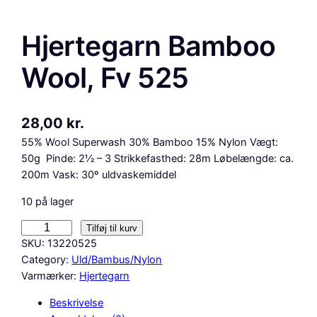
Hjertegarn Bamboo
Wool, Fv 525
28,00
kr.
55% Wool Superwash 30% Bamboo 15% Nylon Vægt:
50g Pinde: 2½ – 3 Strikkefasthed: 28m Løbelængde: ca.
200m Vask: 30º uldvaskemiddel
10 på lager
H
Tilføj til kurv
j
SKU:
13220525
e
Category:
Uld/Bambus/Nylon
r
Varmærker:
Hjertegarn
t
Beskrivelse
e