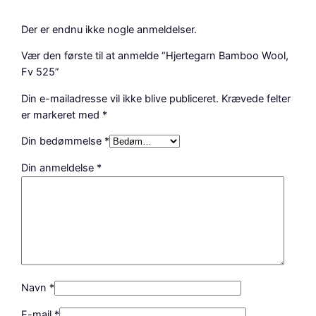
5
a
Der er endnu ikke nogle anmeldelser.
n
t
Vær den første til at anmelde “Hjertegarn Bamboo Wool,
a
Fv 525”
l
Din e-mailadresse vil ikke blive publiceret.
Krævede felter
er markeret med
*
Din bedømmelse
*
Din anmeldelse
*
Navn
*
E-mail
*