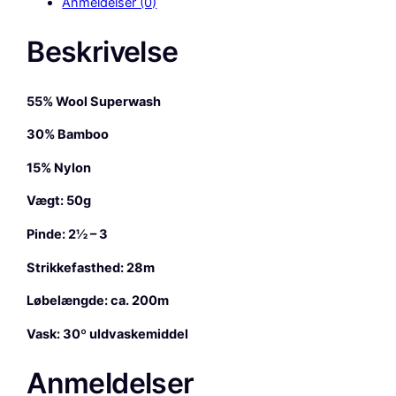
Anmeldelser (0)
g
a
Beskrivelse
r
n
B
55% Wool Superwash
a
m
30% Bamboo
b
15% Nylon
o
o
Vægt: 50g
W
o
Pinde: 2½ – 3
o
Strikkefasthed: 28m
l
,
Løbelængde: ca. 200m
F
Vask: 30º uldvaskemiddel
v
5
Anmeldelser
2