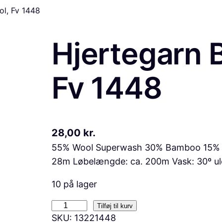
l, Fv 1448
Hjertegarn 
Fv 1448
28,00
kr.
55% Wool Superwash 30% Bamboo 15% Ny
28m Løbelængde: ca. 200m Vask: 30º u
10 på lager
H
Tilføj til kurv
SKU:
13221448
j