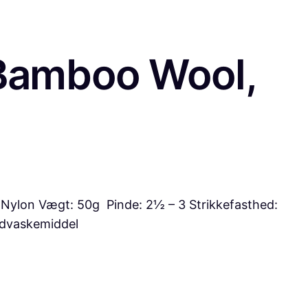
Bamboo Wool,
lon Vægt: 50g Pinde: 2½ – 3 Strikkefasthed:
ldvaskemiddel