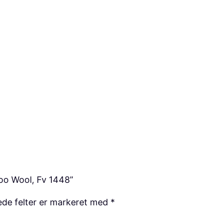
o
l
,
F
v
1
4
4
8
a
n
t
a
oo Wool, Fv 1448”
l
de felter er markeret med
*