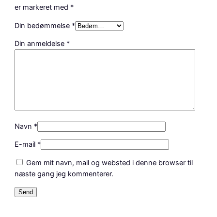
b
er markeret med
*
u
s
Din bedømmelse
*
f
Din anmeldelse
*
v
4
0
2
4
a
n
t
Navn
*
a
E-mail
*
l
Gem mit navn, mail og websted i denne browser til
næste gang jeg kommenterer.