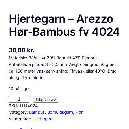
Hjertegarn – Arezzo
Hør-Bambus fv 4024
30,00
kr.
Materiale: 33% Hør 20% Bomuld 47% Bambus
Anbefalede pinde: 3 – 3,5 mm Vægt / længde: 50 gram =
ca. 150 meter Vaskeanvisning: Finvask eller 40°C (Brug
aldrig skyllemiddel)
10 på lager
H
Tilføj til kurv
j
SKU:
11114024
e
Category:
Bambus
, 
Bomuldsgarn
, 
Hør
r
Varmærker:
Hjertegarn
t