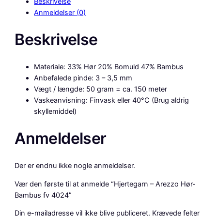
Beskrivelse
e
Anmeldelser (0)
g
a
Beskrivelse
r
n
–
Materiale: 33% Hør 20% Bomuld 47% Bambus
A
Anbefalede pinde: 3 – 3,5 mm
r
Vægt / længde: 50 gram = ca. 150 meter
e
Vaskeanvisning: Finvask eller 40°C (Brug aldrig
z
skyllemiddel)
z
o
Anmeldelser
H
ø
r
Der er endnu ikke nogle anmeldelser.
-
B
Vær den første til at anmelde “Hjertegarn – Arezzo Hør-
a
Bambus fv 4024”
m
Din e-mailadresse vil ikke blive publiceret.
Krævede felter