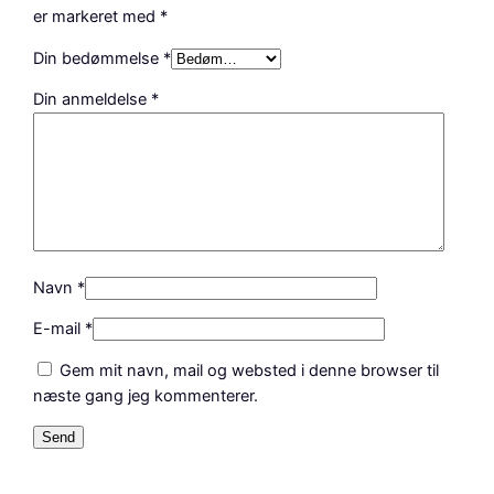
b
er markeret med
*
u
s
Din bedømmelse
*
f
Din anmeldelse
*
v
2
0
1
0
a
n
t
Navn
*
a
E-mail
*
l
Gem mit navn, mail og websted i denne browser til
næste gang jeg kommenterer.