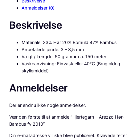
Beskrivelse
e
Anmeldelser (0)
g
a
Beskrivelse
r
n
–
Materiale: 33% Hør 20% Bomuld 47% Bambus
A
Anbefalede pinde: 3 – 3,5 mm
r
Vægt / længde: 50 gram = ca. 150 meter
e
Vaskeanvisning: Finvask eller 40°C (Brug aldrig
z
skyllemiddel)
z
o
Anmeldelser
H
ø
r
Der er endnu ikke nogle anmeldelser.
-
B
Vær den første til at anmelde “Hjertegarn – Arezzo Hør-
a
Bambus fv 2010”
m
Din e-mailadresse vil ikke blive publiceret.
Krævede felter