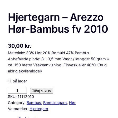
Hjertegarn – Arezzo
Hør-Bambus fv 2010
30,00
kr.
Materiale: 33% Hør 20% Bomuld 47% Bambus
Anbefalede pinde: 3 – 3,5 mm Vægt / længde: 50 gram =
ca. 150 meter Vaskeanvisning: Finvask eller 40°C (Brug
aldrig skyllemiddel)
11 på lager
H
Tilføj til kurv
j
SKU:
11112010
e
Category:
Bambus
, 
Bomuldsgarn
, 
Hør
r
Varmærker:
Hjertegarn
t