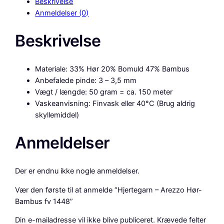
Beskrivelse
e
Anmeldelser (0)
g
a
Beskrivelse
r
n
–
Materiale: 33% Hør 20% Bomuld 47% Bambus
A
Anbefalede pinde: 3 – 3,5 mm
r
Vægt / længde: 50 gram = ca. 150 meter
e
Vaskeanvisning: Finvask eller 40°C (Brug aldrig
z
skyllemiddel)
z
o
Anmeldelser
H
ø
r
Der er endnu ikke nogle anmeldelser.
-
B
Vær den første til at anmelde “Hjertegarn – Arezzo Hør-
a
Bambus fv 1448”
m
Din e-mailadresse vil ikke blive publiceret.
Krævede felter