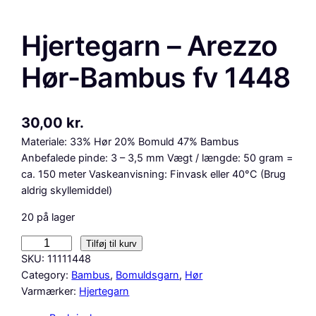
Hjertegarn – Arezzo
Hør-Bambus fv 1448
30,00
kr.
Materiale: 33% Hør 20% Bomuld 47% Bambus
Anbefalede pinde: 3 – 3,5 mm Vægt / længde: 50 gram =
ca. 150 meter Vaskeanvisning: Finvask eller 40°C (Brug
aldrig skyllemiddel)
20 på lager
H
Tilføj til kurv
j
SKU:
11111448
e
Category:
Bambus
, 
Bomuldsgarn
, 
Hør
r
Varmærker:
Hjertegarn
t