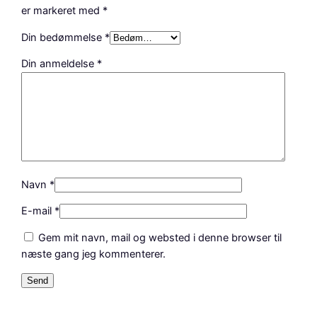
b
er markeret med
*
u
s
Din bedømmelse
*
f
Din anmeldelse
*
v
1
4
4
8
a
n
t
Navn
*
a
E-mail
*
l
Gem mit navn, mail og websted i denne browser til
næste gang jeg kommenterer.