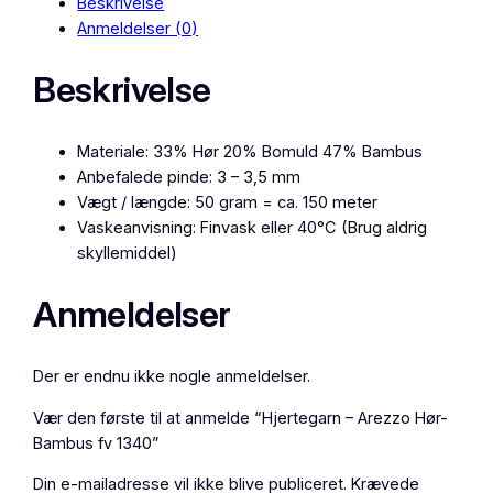
Beskrivelse
e
Anmeldelser (0)
g
a
Beskrivelse
r
n
–
Materiale: 33% Hør 20% Bomuld 47% Bambus
A
Anbefalede pinde: 3 – 3,5 mm
r
Vægt / længde: 50 gram = ca. 150 meter
e
Vaskeanvisning: Finvask eller 40°C (Brug aldrig
z
skyllemiddel)
z
o
Anmeldelser
H
ø
r
Der er endnu ikke nogle anmeldelser.
-
B
Vær den første til at anmelde “Hjertegarn – Arezzo Hør-
a
Bambus fv 1340”
m
Din e-mailadresse vil ikke blive publiceret.
Krævede