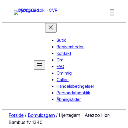
Butik
Begivenheder
Kontakt
Om
FAQ
Om mig
Galleri
Handelsbetingelser
Persondatapolitik
Åbningstider
Forside
/
Bomuldsgarn
/ Hjertegarn – Arezzo Hør-
Bambus fv 1340