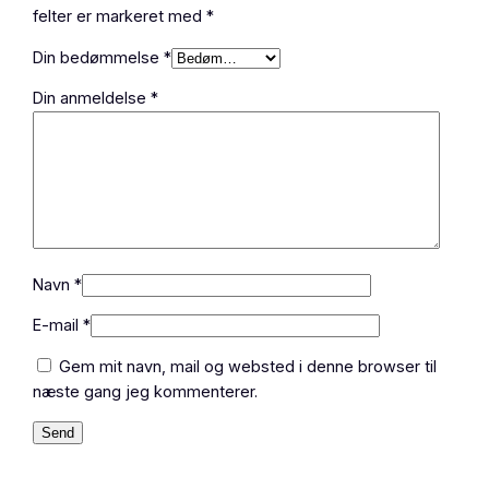
b
felter er markeret med
*
u
s
Din bedømmelse
*
f
Din anmeldelse
*
v
1
3
4
0
a
n
t
Navn
*
a
E-mail
*
l
Gem mit navn, mail og websted i denne browser til
næste gang jeg kommenterer.