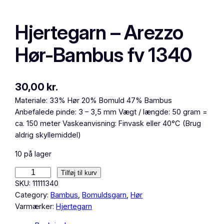
Hjertegarn – Arezzo
Hør-Bambus fv 1340
30,00
kr.
Materiale: 33% Hør 20% Bomuld 47% Bambus
Anbefalede pinde: 3 – 3,5 mm Vægt / længde: 50 gram =
ca. 150 meter Vaskeanvisning: Finvask eller 40°C (Brug
aldrig skyllemiddel)
10 på lager
H
Tilføj til kurv
j
SKU:
11111340
e
Category:
Bambus
, 
Bomuldsgarn
, 
Hør
r
Varmærker:
Hjertegarn
t