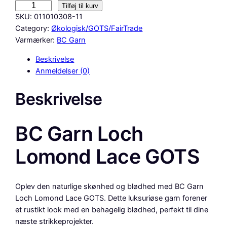
B
Tilføj til kurv
C
SKU:
011010308-11
G
Category:
Økologisk/GOTS/FairTrade
a
Varmærker:
BC Garn
r
Beskrivelse
n
Anmeldelser (0)
L
o
Beskrivelse
c
h
L
BC Garn Loch
o
m
Lomond Lace GOTS
o
n
d
Oplev den naturlige skønhed og blødhed med BC Garn
L
Loch Lomond Lace GOTS. Dette luksuriøse garn forener
a
et rustikt look med en behagelig blødhed, perfekt til dine
c
næste strikkeprojekter.
e