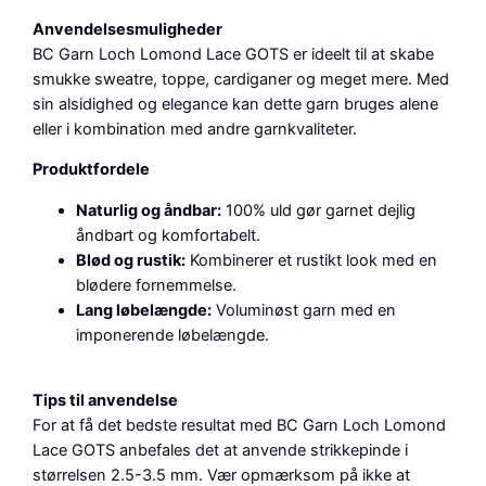
G
Anvendelsesmuligheder
O
BC Garn Loch Lomond Lace GOTS er ideelt til at skabe
T
smukke sweatre, toppe, cardiganer og meget mere. Med
S
sin alsidighed og elegance kan dette garn bruges alene
,
eller i kombination med andre garnkvaliteter.
F
Produktfordele
i
r
Naturlig og åndbar:
100% uld gør garnet dejlig
e
åndbart og komfortabelt.
R
Blød og rustik:
Kombinerer et rustikt look med en
e
blødere fornemmelse.
d
Lang løbelængde:
Voluminøst garn med en
a
imponerende løbelængde.
n
t
a
Tips til anvendelse
l
For at få det bedste resultat med BC Garn Loch Lomond
Lace GOTS anbefales det at anvende strikkepinde i
størrelsen 2.5-3.5 mm. Vær opmærksom på ikke at