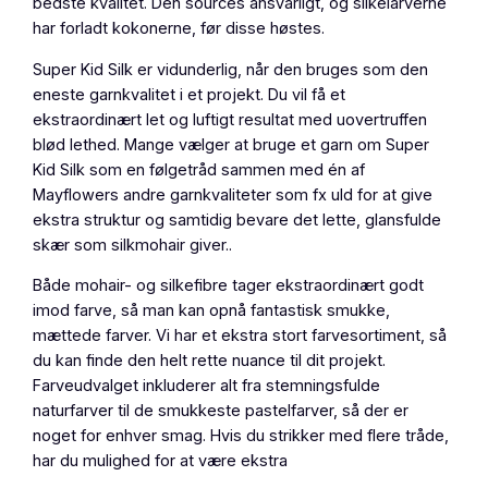
bedste kvalitet. Den sources ansvarligt, og silkelarverne
har forladt kokonerne, før disse høstes.
Super Kid Silk er vidunderlig, når den bruges som den
eneste garnkvalitet i et projekt. Du vil få et
ekstraordinært let og luftigt resultat med uovertruffen
blød lethed. Mange vælger at bruge et garn om Super
Kid Silk som en følgetråd sammen med én af
Mayflowers andre garnkvaliteter som fx uld for at give
ekstra struktur og samtidig bevare det lette, glansfulde
skær som silkmohair giver..
Både mohair- og silkefibre tager ekstraordinært godt
imod farve, så man kan opnå fantastisk smukke,
mættede farver. Vi har et ekstra stort farvesortiment, så
du kan finde den helt rette nuance til dit projekt.
Farveudvalget inkluderer alt fra stemningsfulde
naturfarver til de smukkeste pastelfarver, så der er
noget for enhver smag. Hvis du strikker med flere tråde,
har du mulighed for at være ekstra