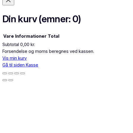
Din kurv
(emner: 0)
Vare
Informationer
Total
Subtotal
0,00 kr.
Varer
Forsendelse og moms beregnes ved kassen.
Vis min kurv
i
Gå til siden Kasse
indkøbskurv