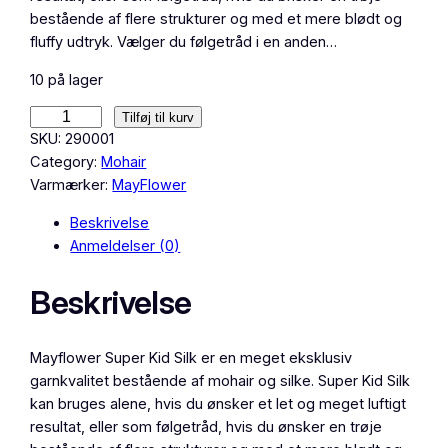
bestående af flere strukturer og med et mere blødt og
fluffy udtryk. Vælger du følgetråd i en anden…
10 på lager
M
Tilføj til kurv
a
SKU:
290001
y
Category:
Mohair
f
Varmærker:
MayFlower
l
Beskrivelse
o
Anmeldelser (0)
w
e
Beskrivelse
r
S
u
Mayflower Super Kid Silk er en meget eksklusiv
p
garnkvalitet bestående af mohair og silke. Super Kid Silk
e
kan bruges alene, hvis du ønsker et let og meget luftigt
r
resultat, eller som følgetråd, hvis du ønsker en trøje
K