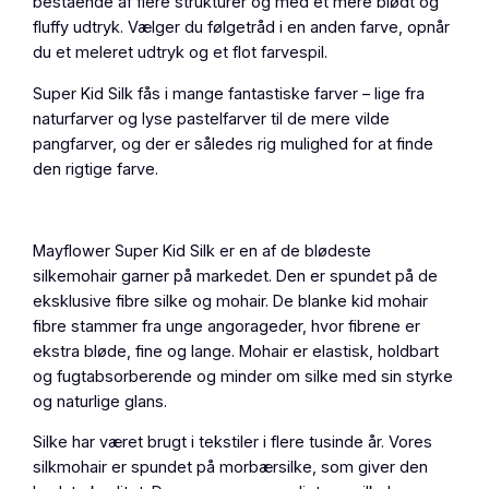
bestående af flere strukturer og med et mere blødt og
i
fluffy udtryk. Vælger du følgetråd i en anden farve, opnår
d
du et meleret udtryk og et flot farvespil.
S
i
Super Kid Silk fås i mange fantastiske farver – lige fra
l
naturfarver og lyse pastelfarver til de mere vilde
k
pangfarver, og der er således rig mulighed for at finde
,
den rigtige farve.
H
v
i
Mayflower Super Kid Silk er en af de blødeste
d
silkemohair garner på markedet. Den er spundet på de
a
eksklusive fibre silke og mohair. De blanke kid mohair
n
fibre stammer fra unge angorageder, hvor fibrene er
t
ekstra bløde, fine og lange. Mohair er elastisk, holdbart
a
og fugtabsorberende og minder om silke med sin styrke
l
og naturlige glans.
Silke har været brugt i tekstiler i flere tusinde år. Vores
silkmohair er spundet på morbærsilke, som giver den