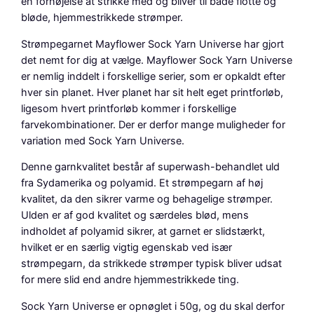
en fornøjelse at strikke med og bliver til både flotte og
a
bløde, hjemmestrikkede strømper.
r
Strømpegarnet Mayflower Sock Yarn Universe har gjort
n
det nemt for dig at vælge. Mayflower Sock Yarn Universe
U
er nemlig inddelt i forskellige serier, som er opkaldt efter
n
hver sin planet. Hver planet har sit helt eget printforløb,
i
ligesom hvert printforløb kommer i forskellige
v
farvekombinationer. Der er derfor mange muligheder for
e
variation med Sock Yarn Universe.
r
s
Denne garnkvalitet består af superwash-behandlet uld
e
fra Sydamerika og polyamid. Et strømpegarn af høj
,
kvalitet, da den sikrer varme og behagelige strømper.
L
Ulden er af god kvalitet og særdeles blød, mens
i
indholdet af polyamid sikrer, at garnet er slidstærkt,
l
hvilket er en særlig vigtig egenskab ved især
l
strømpegarn, da strikkede strømper typisk bliver udsat
a
for mere slid end andre hjemmestrikkede ting.
/
P
Sock Yarn Universe er opnøglet i 50g, og du skal derfor