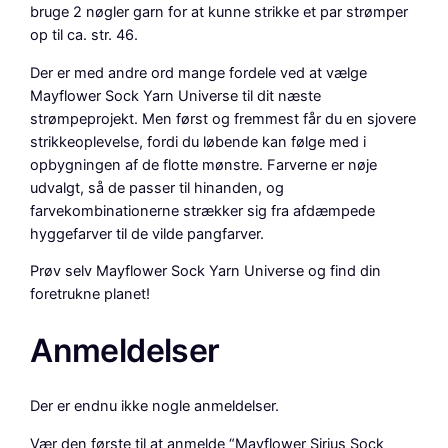
i
bruge 2 nøgler garn for at kunne strikke et par strømper
n
op til ca. str. 46.
k
Der er med andre ord mange fordele ved at vælge
/
Mayflower Sock Yarn Universe til dit næste
G
strømpeprojekt. Men først og fremmest får du en sjovere
u
strikkeoplevelse, fordi du løbende kan følge med i
l
opbygningen af de flotte mønstre. Farverne er nøje
a
udvalgt, så de passer til hinanden, og
n
farvekombinationerne strækker sig fra afdæmpede
t
hyggefarver til de vilde pangfarver.
a
l
Prøv selv Mayflower Sock Yarn Universe og find din
foretrukne planet!
Anmeldelser
Der er endnu ikke nogle anmeldelser.
Vær den første til at anmelde “Mayflower Sirius Sock