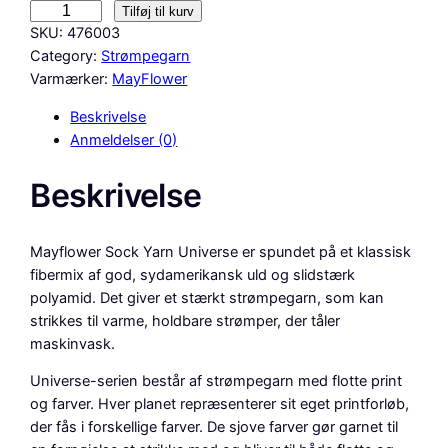
M
Tilføj til kurv
a
SKU:
476003
y
Category:
Strømpegarn
f
Varmærker:
MayFlower
l
Beskrivelse
o
Anmeldelser (0)
w
e
Beskrivelse
r
S
i
Mayflower Sock Yarn Universe er spundet på et klassisk
r
fibermix af god, sydamerikansk uld og slidstærk
i
polyamid. Det giver et stærkt strømpegarn, som kan
u
strikkes til varme, holdbare strømper, der tåler
s
maskinvask.
S
o
Universe-serien består af strømpegarn med flotte print
c
og farver. Hver planet repræsenterer sit eget printforløb,
k
der fås i forskellige farver. De sjove farver gør garnet til
Y