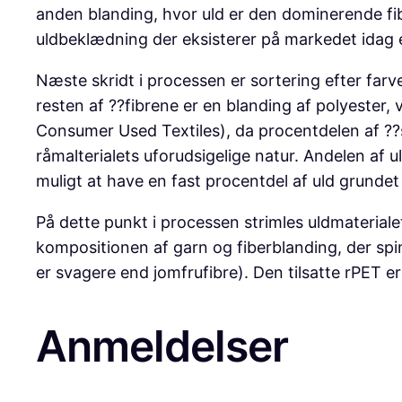
anden blanding, hvor uld er den dominerende fib
uldbeklædning der eksisterer på markedet idag e
Næste skridt i processen er sortering efter farv
resten af ??fibrene er en blanding af polyester,
Consumer Used Textiles), da procentdelen af ??s
råmalterialets uforudsigelige natur. Andelen af u
muligt at have en fast procentdel af uld grundet 
På dette punkt i processen strimles uldmateriale
kompositionen af garn og fiberblanding, der spi
er svagere end jomfrufibre). Den tilsatte rPET e
Anmeldelser