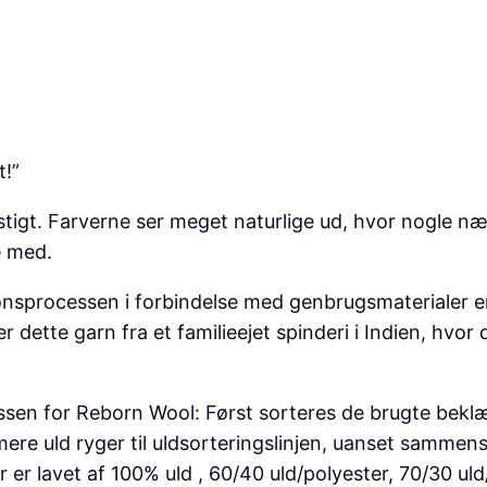
o
v
2
l
a
0
R
r
,
e
:
0
b
4
0
o
t!”
0
r
nstigt. Farverne ser meget naturlige ud, hvor nogle 
n
,
k
e med.
W
0
r
o
0
.
nsprocessen i forbindelse med genbrugsmaterialer er, 
o
.
er dette garn fra et familieejet spinderi i Indien, hvo
l
k
R
r
e
ssen for Reborn Wool: Først sorteres de brugte bekl
.
c
ere uld ryger til uldsorteringslinjen, uanset sammen
y
.
r lavet af 100% uld , 60/40 uld/polyester, 70/30 uld/a