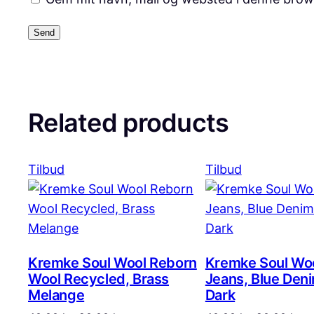
Related products
Vare
Vare
Tilbud
Tilbud
på
på
tilbud
tilbud
Kremke Soul Wool Reborn
Kremke Soul Wo
Wool Recycled, Brass
Jeans, Blue Den
Melange
Dark