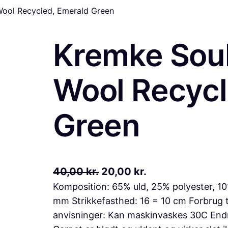
ool Recycled, Emerald Green
Kremke Sou
Wool Recycl
Green
D
D
40,00
kr.
20,00
kr.
Komposition: 65% uld, 25% polyester, 
e
e
mm Strikkefasthed: 16 = 10 cm Forbrug 
n
n
anvisninger: Kan maskinvaskes 30C Endn
o
a