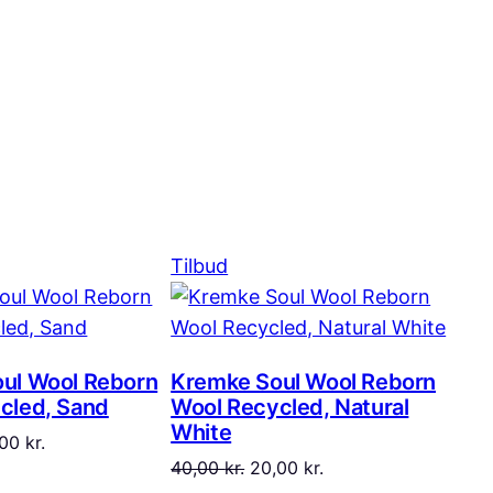
Vare
Tilbud
på
d
tilbud
ul Wool Reborn
Kremke Soul Wool Reborn
cled, Sand
Wool Recycled, Natural
White
n
Den
,00
kr.
Den
Den
40,00
kr.
20,00
kr.
indelige
aktuelle