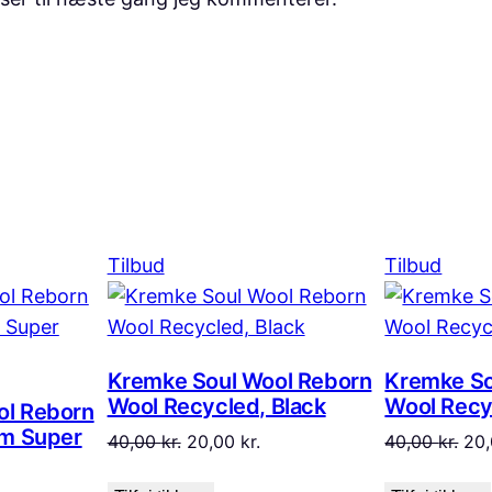
Vare
Vare
Tilbud
Tilbud
på
på
tilbud
tilbu
Kremke Soul Wool Reborn
Kremke So
Wool Recycled, Black
Wool Recy
ol Reborn
im Super
Den
Den
De
40,00
kr.
20,00
kr.
40,00
kr.
20
oprindelige
aktuelle
opr