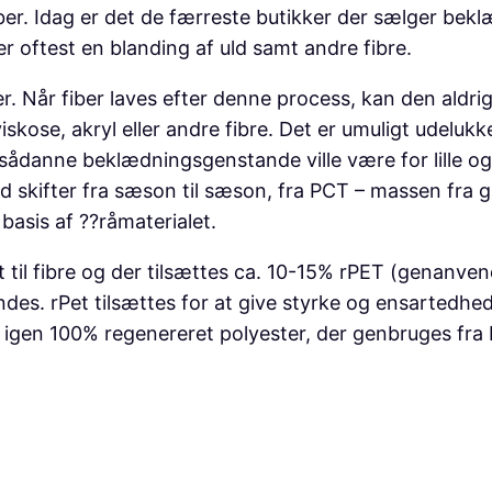
c
er. Idag er det de færreste butikker der sælger bekl
l
r oftest en blanding af uld samt andre fibre.
e
er. Når fiber laves efter denne process, kan den aldr
d
 viskose, akryl eller andre fibre. Det er umuligt ude
,
ådanne beklædningsgenstande ville være for lille og 
E
ld skifter fra sæson til sæson, fra PCT – massen fra ga
m
basis af ??råmaterialet.
e
r
t til fibre og der tilsættes ca. 10-15% rPET (genanven
a
ndes. rPet tilsættes for at give styrke og ensartedh
l
r igen 100% regenereret polyester, der genbruges fra 
d
G
r
e
e