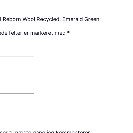
n
a
ol Reborn Wool Recycled, Emerald Green”
n
t
de felter er markeret med
*
a
l
ser til næste gang jeg kommenterer.