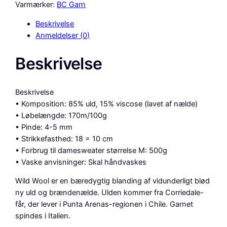
k
Varmærker:
BC Garn
a
Beskrivelse
K
Anmeldelser (0)
n
i
Beskrivelse
g
h
t
Beskrivelse
W
• Komposition: 85% uld, 15% viscose (lavet af nælde)
i
• Løbelængde: 170m/100g
l
• Pinde: 4-5 mm
d
• Strikkefasthed: 18 = 10 cm
W
• Forbrug til damesweater størrelse M: 500g
o
• Vaske anvisninger: Skal håndvaskes
o
l
Wild Wool er en bæredygtig blanding af vidunderligt blød
,
ny uld og brændenælde. Ulden kommer fra Corriedale-
S
får, der lever i Punta Arenas-regionen i Chile. Garnet
w
spindes i Italien.
a