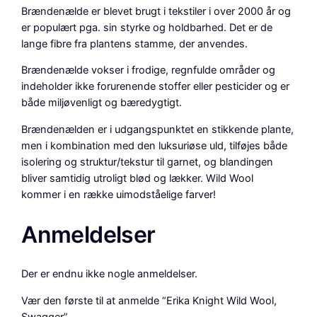
Brændenælde er blevet brugt i tekstiler i over 2000 år og
g
er populært pga. sin styrke og holdbarhed. Det er de
g
lange fibre fra plantens stamme, der anvendes.
e
r
Brændenælde vokser i frodige, regnfulde områder og
a
indeholder ikke forurenende stoffer eller pesticider og er
n
både miljøvenligt og bæredygtigt.
t
a
Brændenælden er i udgangspunktet en stikkende plante,
l
men i kombination med den luksuriøse uld, tilføjes både
isolering og struktur/tekstur til garnet, og blandingen
bliver samtidig utroligt blød og lækker. Wild Wool
kommer i en række uimodståelige farver!
Anmeldelser
Der er endnu ikke nogle anmeldelser.
Vær den første til at anmelde “Erika Knight Wild Wool,
Swagger”