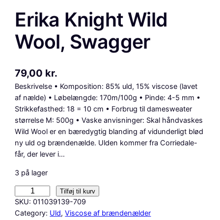
Erika Knight Wild
Wool, Swagger
79,00
kr.
Beskrivelse • Komposition: 85% uld, 15% viscose (lavet
af nælde) • Løbelængde: 170m/100g • Pinde: 4-5 mm •
Strikkefasthed: 18 = 10 cm • Forbrug til damesweater
størrelse M: 500g • Vaske anvisninger: Skal håndvaskes
Wild Wool er en bæredygtig blanding af vidunderligt blød
ny uld og brændenælde. Ulden kommer fra Corriedale-
får, der lever i…
3 på lager
E
Tilføj til kurv
r
SKU:
011039139-709
i
Category:
Uld
, 
Viscose af brændenælder