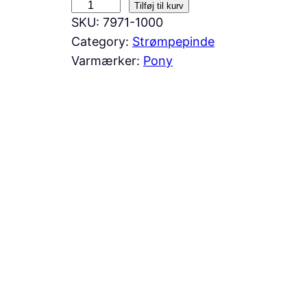
P
Tilføj til kurv
SKU:
7971-1000
O
Category:
Strømpepinde
N
Varmærker:
Pony
Y
S
T
R
Ø
M
P
E
P
I
N
D
E