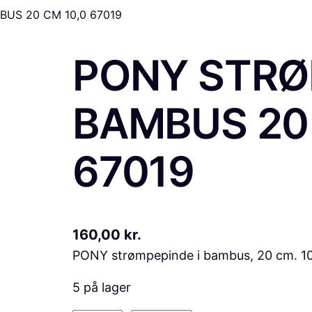
US 20 CM 10,0 67019
PONY STRØ
BAMBUS 20 
67019
160,00
kr.
PONY strømpepinde i bambus, 20 cm. 1
5 på lager