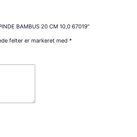
B
A
M
EPINDE BAMBUS 20 CM 10,0 67019”
B
U
de felter er markeret med
*
S
2
0
C
M
1
0
,
0
6
7