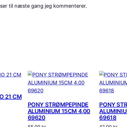
0
ser til næste gang jeg kommenterer.
1
9
a
n
t
a
l
O 21 CM
PONY STRØMPEPINDE
PONY ST
ALUMINIUM 15CM 4,00
ALUMINIU
69620
69618
55,00
kr.
42,00
kr.