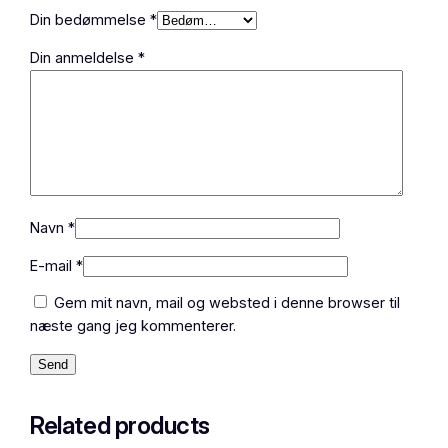
Din bedømmelse
*
3
,
Din anmeldelse
*
0
0
4
7
6
0
5
Navn
*
a
n
E-mail
*
t
a
Gem mit navn, mail og websted i denne browser til
l
næste gang jeg kommenterer.
Related products