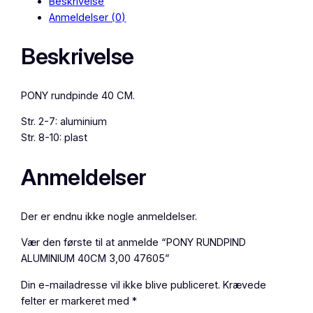
Beskrivelse
U
Anmeldelser (0)
N
D
Beskrivelse
P
I
N
PONY rundpinde 40 CM.
D
A
Str. 2-7: aluminium
L
Str. 8-10: plast
U
M
Anmeldelser
I
N
I
Der er endnu ikke nogle anmeldelser.
U
Vær den første til at anmelde “PONY RUNDPIND
M
ALUMINIUM 40CM 3,00 47605”
4
0
Din e-mailadresse vil ikke blive publiceret.
Krævede
C
felter er markeret med
*
M