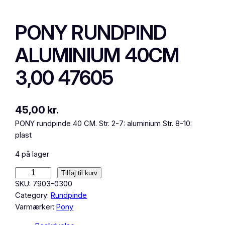
PONY RUNDPIND
ALUMINIUM 40CM
3,00 47605
45,00
kr.
PONY rundpinde 40 CM. Str. 2-7: aluminium Str. 8-10:
plast
4 på lager
P
Tilføj til kurv
O
SKU:
7903-0300
N
Category:
Rundpinde
Y
Varmærker:
Pony
R