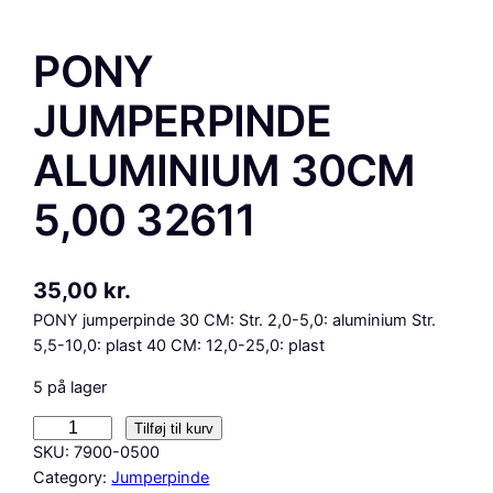
PONY
JUMPERPINDE
ALUMINIUM 30CM
5,00 32611
35,00
kr.
PONY jumperpinde 30 CM: Str. 2,0-5,0: aluminium Str.
5,5-10,0: plast 40 CM: 12,0-25,0: plast
5 på lager
P
Tilføj til kurv
O
SKU:
7900-0500
N
Category:
Jumperpinde