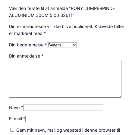
M
Vær den første til at anmelde “PONY JUMPERPINDE
3
ALUMINIUM 30CM 5,00 32611”
0
Din e-mailadresse vil ikke blive publiceret.
Krævede felter
C
er markeret med
*
M
5
Din bedømmelse
*
,
0
Din anmeldelse
*
0
3
2
6
1
1
a
Navn
*
n
t
E-mail
*
a
Gem mit navn, mail og websted i denne browser til
l