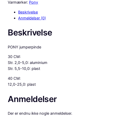
Y
Varmærker:
Pony
J
Beskrivelse
U
Anmeldelser (0)
M
P
Beskrivelse
E
R
P
PONY jumperpinde
I
N
30 CM:
D
Str. 2,0-5,0: aluminium
E
Str. 5,5-10,0: plast
A
40 CM:
L
12,0-25,0: plast
U
M
Anmeldelser
I
N
I
Der er endnu ikke nogle anmeldelser.
U