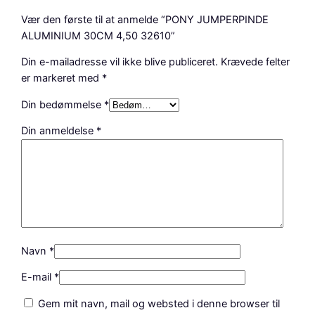
M
Vær den første til at anmelde “PONY JUMPERPINDE
3
ALUMINIUM 30CM 4,50 32610”
0
Din e-mailadresse vil ikke blive publiceret.
Krævede felter
C
er markeret med
*
M
4
Din bedømmelse
*
,
5
Din anmeldelse
*
0
3
2
6
1
0
a
Navn
*
n
t
E-mail
*
a
Gem mit navn, mail og websted i denne browser til
l