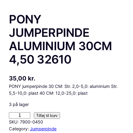
PONY
JUMPERPINDE
ALUMINIUM 30CM
4,50 32610
35,00
kr.
PONY jumperpinde 30 CM: Str. 2,0-5,0: aluminium Str.
5,5-10,0: plast 40 CM: 12,0-25,0: plast
3 på lager
P
Tilføj til kurv
O
SKU:
7900-0450
N
Category:
Jumperpinde