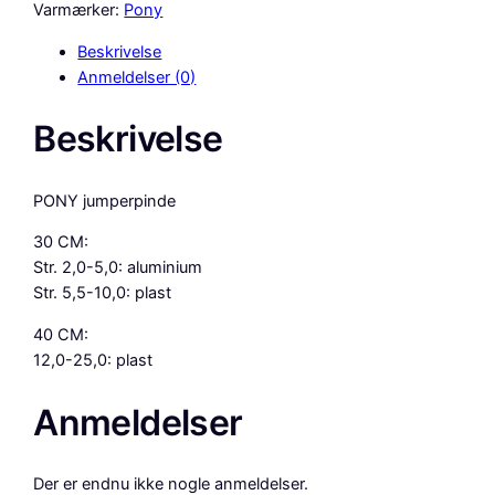
Y
Varmærker:
Pony
J
Beskrivelse
U
Anmeldelser (0)
M
P
Beskrivelse
E
R
P
PONY jumperpinde
I
N
30 CM:
D
Str. 2,0-5,0: aluminium
E
Str. 5,5-10,0: plast
A
40 CM:
L
12,0-25,0: plast
U
M
Anmeldelser
I
N
I
Der er endnu ikke nogle anmeldelser.
U