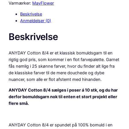
D
Varmærker:
MayFlower
A
Beskrivelse
Y
Anmeldelser (0)
C
o
Beskrivelse
t
t
o
ANYDAY Cotton 8/4 er et klassisk bomuldsgarn til en
n
rigtig god pris, som kommer i en flot farvepalette. Garnet
8
fås nemlig i 25 skønne farver, hvor du finder alt lige fra
/
de klassiske farver til de mere douchede og dybe
4
nuancer, som alle er flot afstemt med hinanden.
,
1
ANYDAY Cotton 8/4 sælges i poser á 10 stk, og du har
0
derfor bomuldsgarn nok til enten et stort projekt eller
p
flere små.
k
.
,
ANYDAY Cotton 8/4 er spundet på 100% bomuld i en