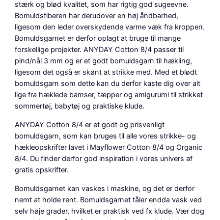
R
stærk og blød kvalitet, som har rigtig god sugeevne.
u
Bomuldsfiberen har derudover en høj åndbarhed,
s
ligesom den leder overskydende varme væk fra kroppen.
t
Bomuldsgarnet er derfor oplagt at bruge til mange
a
forskellige projekter. ANYDAY Cotton 8/4 passer til
n
pind/nål 3 mm og er et godt bomuldsgarn til hækling,
t
ligesom det også er skønt at strikke med. Med et blødt
a
bomuldsgarn som dette kan du derfor kaste dig over alt
l
lige fra hæklede bamser, tæpper og amigurumi til strikket
sommertøj, babytøj og praktiske klude.
ANYDAY Cotton 8/4 er et godt og prisvenligt
bomuldsgarn, som kan bruges til alle vores strikke- og
hækleopskrifter lavet i Mayflower Cotton 8/4 og Organic
8/4. Du finder derfor god inspiration i vores univers af
gratis opskrifter.
Bomuldsgarnet kan vaskes i maskine, og det er derfor
nemt at holde rent. Bomuldsgarnet tåler endda vask ved
selv høje grader, hvilket er praktisk ved fx klude. Vær dog