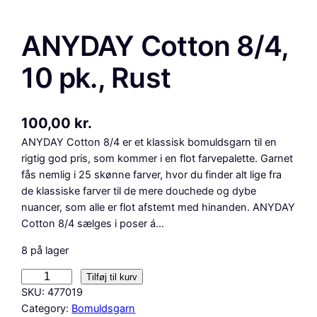
ANYDAY Cotton 8/4,
10 pk., Rust
100,00
kr.
ANYDAY Cotton 8/4 er et klassisk bomuldsgarn til en
rigtig god pris, som kommer i en flot farvepalette. Garnet
fås nemlig i 25 skønne farver, hvor du finder alt lige fra
de klassiske farver til de mere douchede og dybe
nuancer, som alle er flot afstemt med hinanden. ANYDAY
Cotton 8/4 sælges i poser á…
8 på lager
A
Tilføj til kurv
N
SKU:
477019
Y
Category:
Bomuldsgarn